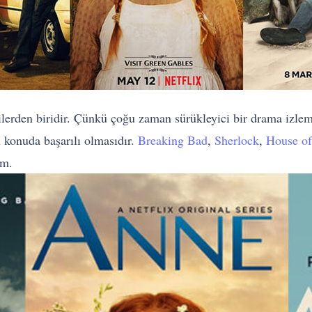
rilerden biridir. Çünkü çoğu zaman sürükleyici bir drama izleme
u konuda başarılı olmasıdır.
Breaking Bad
,
Sherlock
,
House of
im.