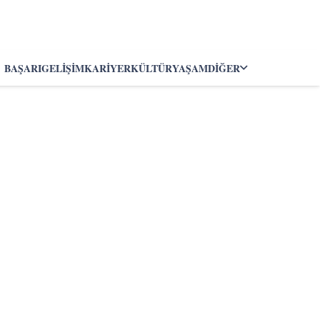
BAŞARI
GELIŞIM
KARIYER
KÜLTÜR
YAŞAM
DIĞER