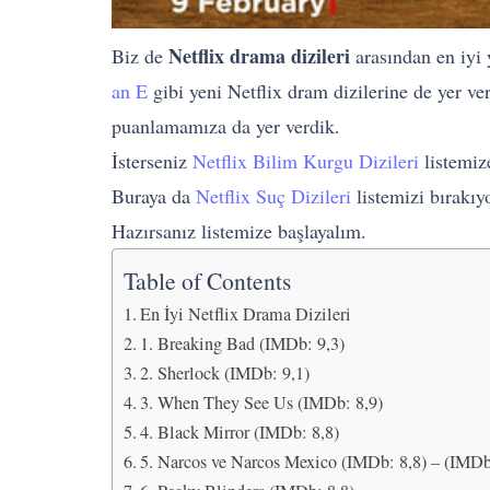
Netflix drama dizileri
Biz de
arasından en iyi 
an E
gibi yeni Netflix dram dizilerine de yer ve
puanlamamıza da yer verdik.
İsterseniz
Netflix Bilim Kurgu Dizileri
listemize
Buraya da
Netflix Suç Dizileri
listemizi bırakıy
Hazırsanız listemize başlayalım.
Table of Contents
En İyi Netflix Drama Dizileri
1. Breaking Bad (IMDb: 9,3)
2. Sherlock (IMDb: 9,1)
3. When They See Us (IMDb: 8,9)
4. Black Mirror (IMDb: 8,8)
5. Narcos ve Narcos Mexico (IMDb: 8,8) – (IMDb