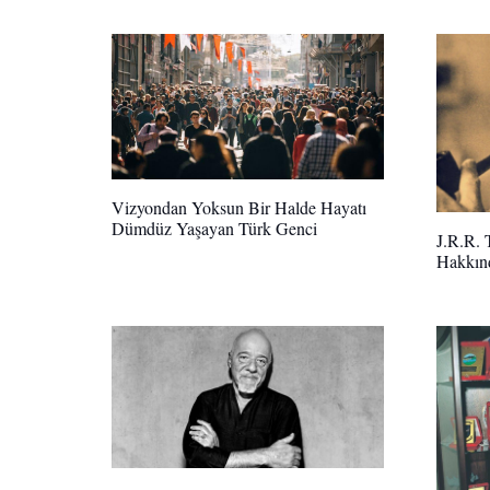
Vizyondan Yoksun Bir Halde Hayatı
Dümdüz Yaşayan Türk Genci
J.R.R. 
Hakkınd