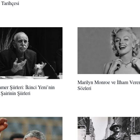
 Tarihçesi
Marilyn Monroe ve İlham Vere
mer Şiirleri: İkinci Yeni’nin
Sözleri
Şairinin Şiirleri