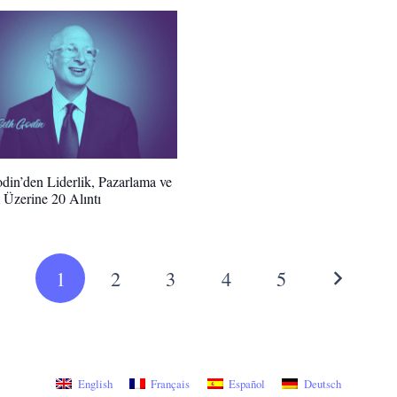
din’den Liderlik, Pazarlama ve
 Üzerine 20 Alıntı
1
2
3
4
5
English
Français
Español
Deutsch