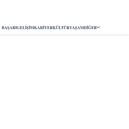
BAŞARI
GELIŞIM
KARIYER
KÜLTÜR
YAŞAM
DIĞER