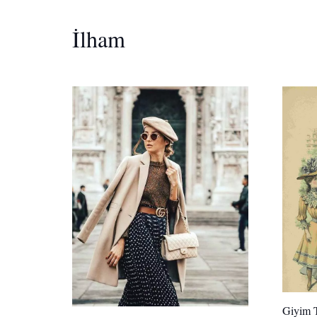
İlham
Giyim T