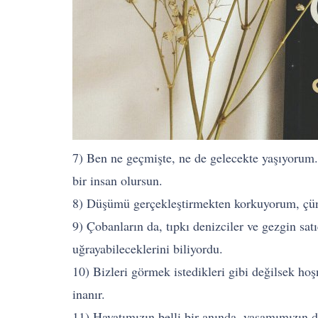
7) Ben ne geçmişte, ne de gelecekte yaşıyorum.
bir insan olursun.
8) Düşümü gerçekleştirmekten korkuyorum, çü
9) Çobanların da, tıpkı denizciler ve gezgin sat
uğrayabileceklerini biliyordu.
10) Bizleri görmek istedikleri gibi değilsek hoş
inanır.
11) Hayatımızın belli bir anında, yaşamımızın 