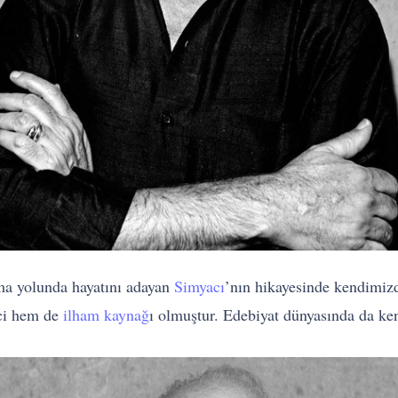
ma yolunda hayatını adayan
Simyacı
’nın hikayesinde kendimiz
ici hem de
ilham kaynağ
ı olmuştur. Edebiyat dünyasında da ke