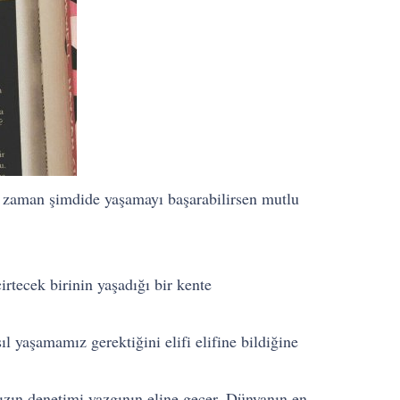
r zaman şimdide yaşamayı başarabilirsen mutlu
irtecek birinin yaşadığı bir kente
ıl yaşamamız gerektiğini elifi elifine bildiğine
ızın denetimi yazgının eline geçer. Dünyanın en