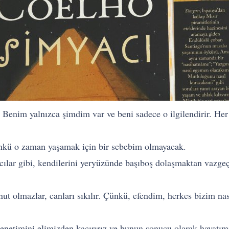
 Benim yalnızca şimdim var ve beni sadece o ilgilendirir. He
nkü o zaman yaşamak için bir sebebim olmayacak.
ıcılar gibi, kendilerini yeryüzünde başıboş dolaşmaktan vazgeç
nut olmazlar, canları sıkılır. Çünkü, efendim, herkes bizim nas
denetimini elimizden kaçırırız ve bunun sonucu olarak hayatım