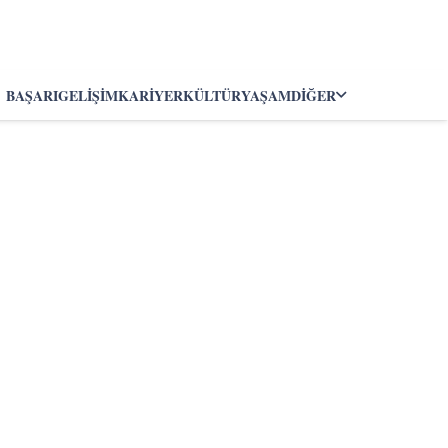
BAŞARI
GELIŞIM
KARIYER
KÜLTÜR
YAŞAM
DIĞER