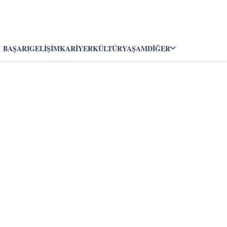
BAŞARI
GELIŞIM
KARIYER
KÜLTÜR
YAŞAM
DIĞER