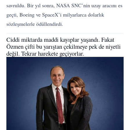
savruldu. Bir yıl sonra, NASA SNC’nin uzay aracını es
geçti, Boeing ve SpaceX’i milyarlarca dolarlık
sözleşmelerle ödüllendirdi.
Ciddi miktarda maddi kayıplar yaşandı. Fakat
Özmen çifti bu yarıştan çekilmeye pek de niyetli
değil. Tekrar harekete geçiyorlar.