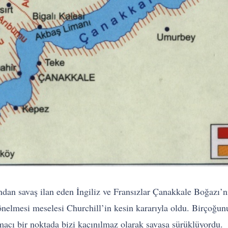
ndan savaş ilan eden İngiliz ve Fransızlar Çanakkale Boğazı
nelmesi meselesi Churchill’in kesin kararıyla oldu. Birçoğunu
macı bir noktada bizi kaçınılmaz olarak savaşa sürüklüyordu.