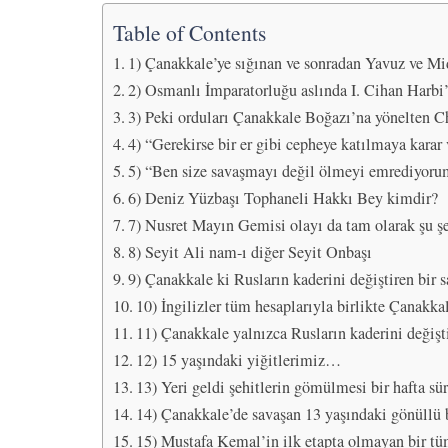
Table of Contents
1) Çanakkale’ye sığınan ve sonradan Yavuz ve Mid
2) Osmanlı İmparatorluğu aslında I. Cihan Harbi’
3) Peki orduları Çanakkale Boğazı’na yönelten C
4) “Gerekirse bir er gibi cepheye katılmaya karar
5) “Ben size savaşmayı değil ölmeyi emrediyoru
6) Deniz Yüzbaşı Tophaneli Hakkı Bey kimdir?
7) Nusret Mayın Gemisi olayı da tam olarak şu ş
8) Seyit Ali nam-ı diğer Seyit Onbaşı
9) Çanakkale ki Rusların kaderini değiştiren bir 
10) İngilizler tüm hesaplarıyla birlikte Çanakka
11) Çanakkale yalnızca Rusların kaderini değiş
12) 15 yaşındaki yiğitlerimiz…
13) Yeri geldi şehitlerin gömülmesi bir hafta sü
14) Çanakkale’de savaşan 13 yaşındaki gönüllü
15) Mustafa Kemal’in ilk etapta olmayan bir t