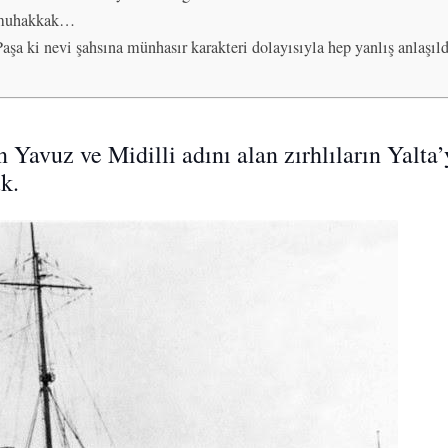
e muhakkak…
a ki nevi şahsına münhasır karakteri dolayısıyla hep yanlış anlaşıldı
n Yavuz ve Midilli adını alan zırhlıların Yal
k.