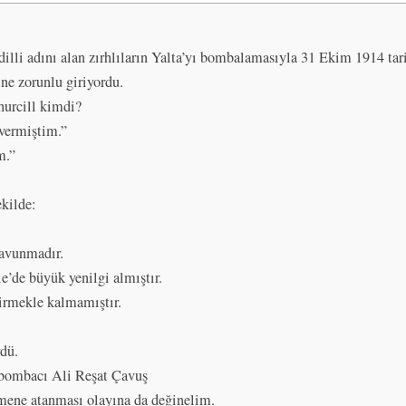
illi adını alan zırhlıların Yalta’yı bombalamasıyla 31 Ekim 1914 tar
ne zorunlu giriyordu.
hurcill kimdi?
 vermiştim.”
m.”
ekilde:
savunmadır.
le’de büyük yenilgi almıştır.
tirmekle kalmamıştır.
rdü.
 bombacı Ali Reşat Çavuş
ümene atanması olayına da değinelim.