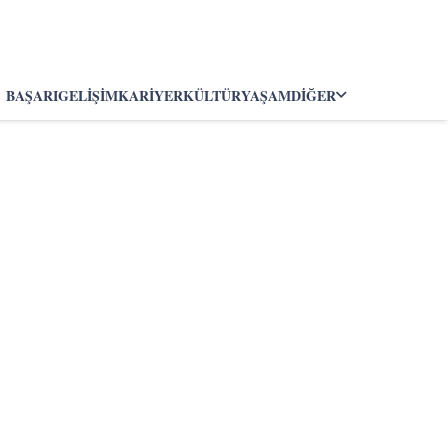
BAŞARI
GELIŞIM
KARIYER
KÜLTÜR
YAŞAM
DIĞER