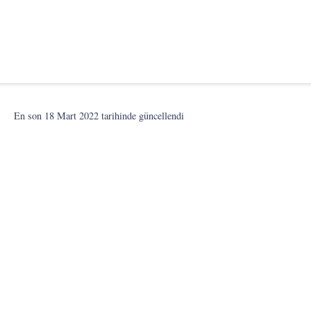
.
En son
18 Mart 2022
tarihinde güncellendi