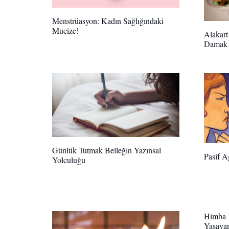
Menstrüasyon: Kadın Sağlığındaki
Mucize!
Alakart
Damak 
Günlük Tutmak Belleğin Yazınsal
Pasif A
Yolculuğu
Himba K
Yaşayan