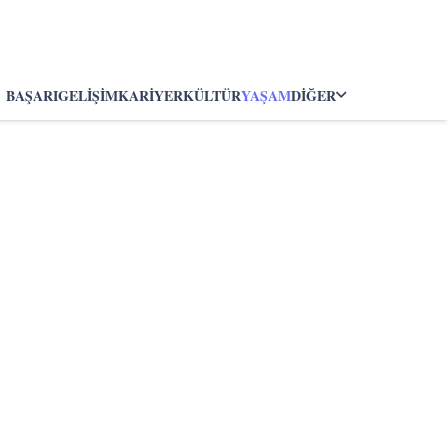
BAŞARI
GELIŞIM
KARIYER
KÜLTÜR
YAŞAM
DIĞER