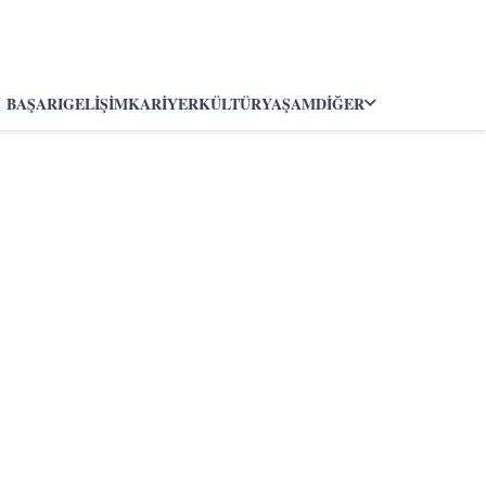
BAŞARI
GELIŞIM
KARIYER
KÜLTÜR
YAŞAM
DIĞER