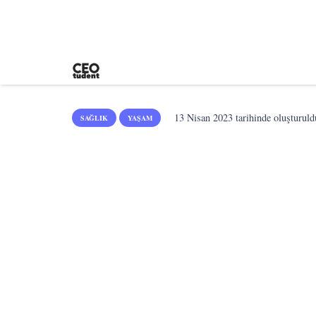
13 Nisan 2023
tarihinde oluşturuld
SAĞLIK
YAŞAM