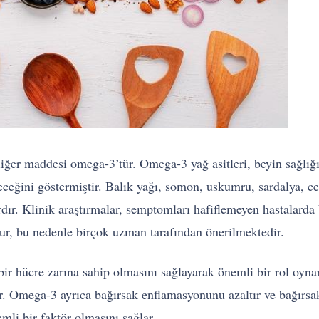
diğer maddesi omega-3’tür. Omega-3 yağ asitleri, beyin sağlığ
leceğini göstermiştir. Balık yağı, somon, uskumru, sardalya, c
dır. Klinik araştırmalar, semptomları hafiflemeyen hastalarda
ur, bu nedenle birçok uzman tarafından önerilmektedir.
 bir hücre zarına sahip olmasını sağlayarak önemli bir rol oynar
. Omega-3 ayrıca bağırsak enflamasyonunu azaltır ve bağırsak 
mli bir faktör olmasını sağlar.