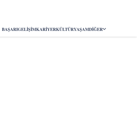
BAŞARI
GELIŞIM
KARIYER
KÜLTÜR
YAŞAM
DIĞER