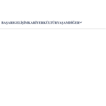
BAŞARI
GELIŞIM
KARIYER
KÜLTÜR
YAŞAM
DIĞER