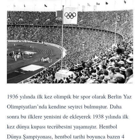
1936 yılında ilk kez olimpik bir spor olarak Berlin Yaz
Olimpiyatları’nda kendine seyirci bulmuştur. Daha
sonra bu ilklere yenisini de ekleyerek 1938 yılında ilk
kez dünya kupası tecrübesini yaşamıştır. Hentbol
Dünya Şampiyonası, hentbol tarihi boyunca bazen 4