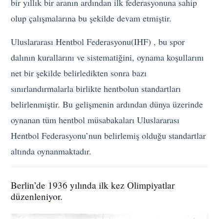
bir yıllık bir aranın ardından ilk federasyonuna sahip
olup çalışmalarına bu şekilde devam etmiştir.
Uluslararası Hentbol Federasyonu(IHF) , bu spor
dalının kurallarını ve sistematiğini, oynama koşullarını
net bir şekilde belirledikten sonra bazı
sınırlandırmalarla birlikte hentbolun standartları
belirlenmiştir. Bu gelişmenin ardından dünya üzerinde
oynanan tüm hentbol müsabakaları Uluslararası
Hentbol Federasyonu’nun belirlemiş olduğu standartlar
altında oynanmaktadır.
Berlin’de 1936 yılında ilk kez Olimpiyatlar
düzenleniyor.