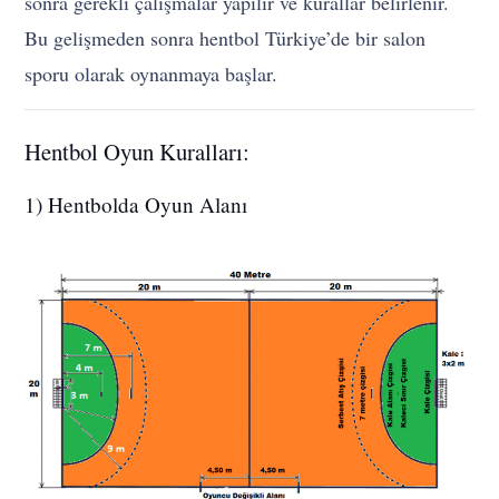
sonra gerekli çalışmalar yapılır ve kurallar belirlenir.
Bu gelişmeden sonra hentbol Türkiye’de bir salon
sporu olarak oynanmaya başlar.
Hentbol Oyun Kuralları:
1) Hentbolda Oyun Alanı