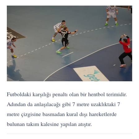
Futboldaki karşılığı penaltı olan bir hentbol terimidir.
Adından da anlaşılacağı gibi 7 metre uzaklıktaki 7
metre çizgisine basmadan kural dışı hareketlerde
bulunan takım kalesine yapılan atıştır.