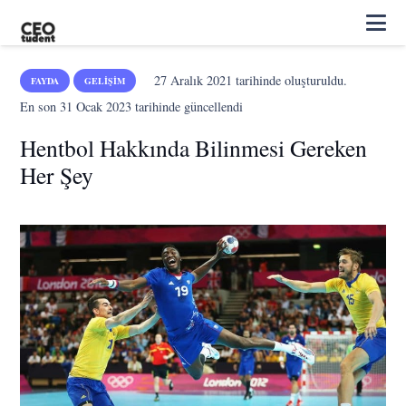
27 Aralık 2021
tarihinde oluşturuldu.
FAYDA
GELIŞIM
En son
31 Ocak 2023
tarihinde güncellendi
Hentbol Hakkında Bilinmesi Gereken
Her Şey