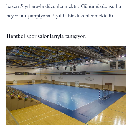
bazen 5 yıl arayla düzenlenmektir. Günümüzde ise bu
heyecanlı şampiyona 2 yılda bir düzenlenmektedir.
Hentbol spor salonlarıyla tanışıyor.