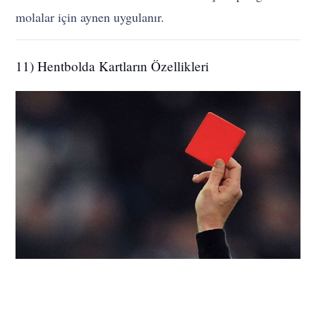
molalar için aynen uygulanır.
11) Hentbolda Kartların Özellikleri