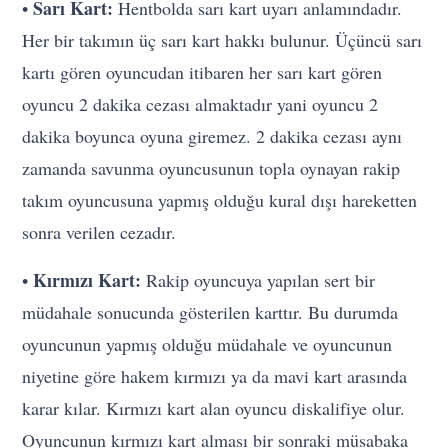
Sarı Kart:
•
Hentbolda sarı kart uyarı anlamındadır.
Her bir takımın üç sarı kart hakkı bulunur. Üçüncü sarı
kartı gören oyuncudan itibaren her sarı kart gören
oyuncu 2 dakika cezası almaktadır yani oyuncu 2
dakika boyunca oyuna giremez. 2 dakika cezası aynı
zamanda savunma oyuncusunun topla oynayan rakip
takım oyuncusuna yapmış olduğu kural dışı hareketten
sonra verilen cezadır.
Kırmızı Kart:
•
Rakip oyuncuya yapılan sert bir
müdahale sonucunda gösterilen karttır. Bu durumda
oyuncunun yapmış olduğu müdahale ve oyuncunun
niyetine göre hakem kırmızı ya da mavi kart arasında
karar kılar. Kırmızı kart alan oyuncu diskalifiye olur.
Oyuncunun kırmızı kart alması bir sonraki müsabaka