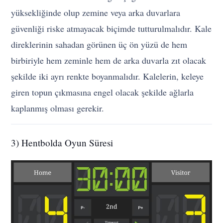
yüksekliğinde olup zemine veya arka duvarlara
güvenliği riske atmayacak biçimde tutturulmalıdır. Kale
direklerinin sahadan görünen üç ön yüzü de hem
birbiriyle hem zeminle hem de arka duvarla zıt olacak
şekilde iki ayrı renkte boyanmalıdır. Kalelerin, keleye
giren topun çıkmasına engel olacak şekilde ağlarla
kaplanmış olması gerekir.
3) Hentbolda Oyun Süresi