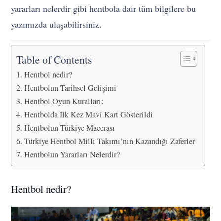
yararları nelerdir gibi hentbola dair tüm bilgilere bu
yazımızda ulaşabilirsiniz.
Table of Contents
Hentbol nedir?
Hentbolun Tarihsel Gelişimi
Hentbol Oyun Kuralları:
Hentbolda İlk Kez Mavi Kart Gösterildi
Hentbolun Türkiye Macerası
Türkiye Hentbol Milli Takımı’nın Kazandığı Zaferler
Hentbolun Yararları Nelerdir?
Hentbol nedir?