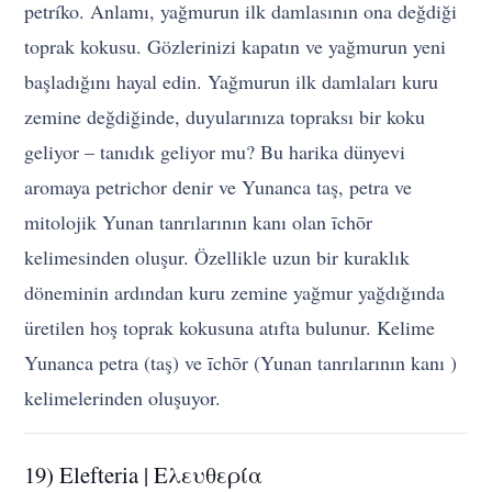
petríko. Anlamı, yağmurun ilk damlasının ona değdiği
toprak kokusu. Gözlerinizi kapatın ve yağmurun yeni
başladığını hayal edin. Yağmurun ilk damlaları kuru
zemine değdiğinde, duyularınıza topraksı bir koku
geliyor – tanıdık geliyor mu? Bu harika dünyevi
aromaya petrichor denir ve Yunanca taş, petra ve
mitolojik Yunan tanrılarının kanı olan īchōr
kelimesinden oluşur. Özellikle uzun bir kuraklık
döneminin ardından kuru zemine yağmur yağdığında
üretilen hoş toprak kokusuna atıfta bulunur. Kelime
Yunanca petra (taş) ve īchōr (Yunan tanrılarının kanı )
kelimelerinden oluşuyor.
19) Elefteria | Ελευθερία