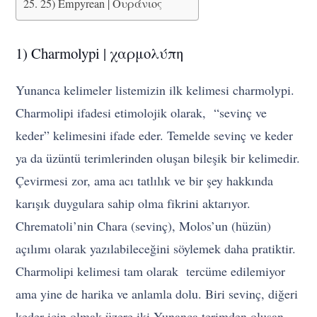
25) Empyrean | Ουράνιος
1) Charmolypi | χαρμολύπη
Yunanca kelimeler listemizin ilk kelimesi charmolypi.
Charmolipi ifadesi etimolojik olarak, “sevinç ve
keder” kelimesini ifade eder. Temelde sevinç ve keder
ya da üzüntü terimlerinden oluşan bileşik bir kelimedir.
Çevirmesi zor, ama acı tatlılık ve bir şey hakkında
karışık duygulara sahip olma fikrini aktarıyor.
Chrematoli’nin Chara (sevinç), Molos’un (hüzün)
açılımı olarak yazılabileceğini söylemek daha pratiktir.
Charmolipi kelimesi tam olarak tercüme edilemiyor
ama yine de harika ve anlamla dolu. Biri sevinç, diğeri
keder için olmak üzere iki Yunanca terimden oluşan