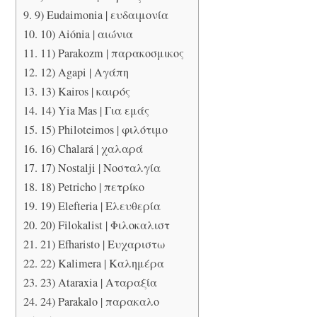
9) Eudaimonia | ευδαιμονία
10) Aiónia | αιώνια
11) Parakozm | παρακοσμικος
12) Agapi | Aγάπη
13) Kairos | καιρός
14) Yia Mas | Για εμάς
15) Philoteimos | φιλότιμο
16) Chalará | χαλαρά
17) Nostalji | Νοσταλγία
18) Petricho | πετρίκο
19) Elefteria | Ελευθερία
20) Filokalist | Φιλοκαλιστ
21) Efharisto | Ευχαριστω
22) Kalimera | Καλημέρα
23) Ataraxia | Aταραξία
24) Parakalo | παρακαλο