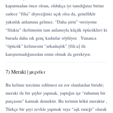
kapatmadan önce olsun, oldukça iyi tanıdığınız birine
sadece “filia” diyeceğiniz açık olsa da, genellikle
yakınlık anlamına gelmez. “Daha şirin” versiyonu
“filakia” (kelimenin tam anlamıyla küçük öpücükler) ki
burada daha sık genç kadınlar söylüyor. Yunanca
“öpücük” kelimesini “arkadaşlık” [filiːa] ile
karıştırmadığınızdan emin olmak da gerekiyor.
7) Meraki | µεράκι
Bu kelime tercüme edilmesi en zor olanlardan biridir;
meraki ile bir şeyler yapmak, yaptığın işe “ruhunun bir
parçasını” katmak demektir. Bu terimin kökü meraktır ,
Türkçe bir şeyi zevkle yapmak veya “aşk emeği” olarak