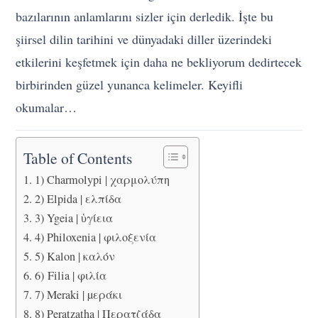
bazılarının anlamlarını sizler için derledik. İşte bu
şiirsel dilin tarihini ve dünyadaki diller üzerindeki
etkilerini keşfetmek için daha ne bekliyorum dedirtecek
birbirinden güzel yunanca kelimeler. Keyifli
okumalar…
Table of Contents
1) Charmolypi | χαρμολύπη
2) Elpida | ελπίδα
3) Ygeia | ὑγίεια
4) Philoxenia | φιλοξενία
5) Kalon | καλόν
6) Filia | φιλία
7) Meraki | µεράκι
8) Peratzatha | Περατζάδα