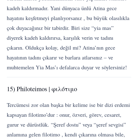
kadeh kaldırmadır. Yani dünyaca ünlü Atina gece
hayatını keşfetmeyi planlıyorsanız , bu büyük olasılıkla
çok duyacağınız bir tabirdir. Biri size “yia mas”
diyerek kadeh kaldırırsa, karşılık verin ve tadını
çıkarın. Oldukça kolay, değil mi? Atina’nın gece
hayatının tadını çıkarır ve barlara atlarsınız – ve
muhtemelen Yia Mas’ı defalarca duyar ve söylersiniz!
15) Philoteimos | φιλότιμο
Tercümesi zor olan başka bir kelime ise bir dizi erdemi
kapsayan filotimo’dur : onur, özveri, görev, cesaret,
gurur ve dürüstlük. “Şeref dostu” veya “şeref sevgisi”
anlamına gelen filotimo , kendi çıkarına olmasa bile,