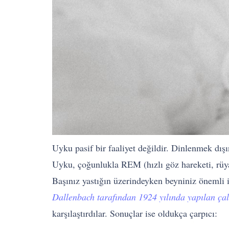
Uyku pasif bir faaliyet değildir. Dinlenmek dış
Uyku, çoğunlukla REM (hızlı göz hareketi, rüy
Başınız yastığın üzerindeyken beyniniz önemli 
Dallenbach tarafından 1924 yılında yapılan çal
karşılaştırdılar. Sonuçlar ise oldukça çarpıcı: