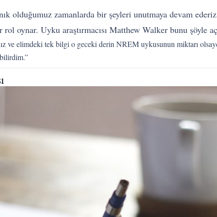
nık olduğumuz zamanlarda bir şeyleri unutmaya devam ederiz
rol oynar. Uyku araştırmacısı Matthew Walker bunu şöyle açı
nız ve elimdeki tek bilgi o geceki derin NREM uykusunun miktarı olsayd
bilirdim.”
ı