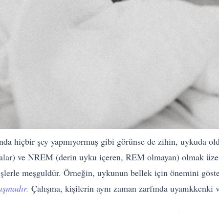
ında hiçbir şey yapmıyormuş gibi görünse de zihin, uykuda oldu
alar) ve NREM (derin uyku içeren, REM olmayan) olmak üzere 
işlerle meşguldür. Örneğin, uykunun bellek için önemini göste
ışmadır.
Çalışma, kişilerin aynı zaman zarfında uyanıkkenki v