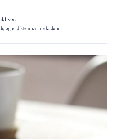
.
klıyor:
ı, öğrendiklerinizin ne kadarını