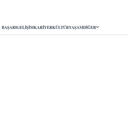
BAŞARI
GELIŞIM
KARIYER
KÜLTÜR
YAŞAM
DIĞER