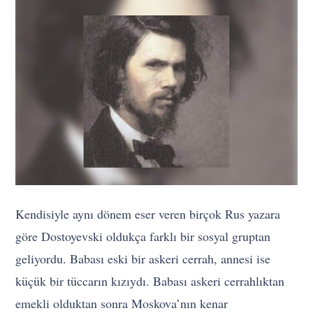
Kendisiyle aynı dönem eser veren birçok Rus yazara
göre Dostoyevski oldukça farklı bir sosyal gruptan
geliyordu. Babası eski bir askeri cerrah, annesi ise
küçük bir tüccarın kızıydı. Babası askeri cerrahlıktan
emekli olduktan sonra Moskova’nın kenar