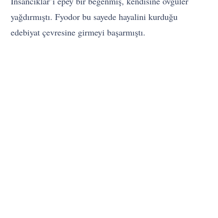
İnsancıklar’ı epey bir beğenmiş, kendisine övgüler
yağdırmıştı. Fyodor bu sayede hayalini kurduğu
edebiyat çevresine girmeyi başarmıştı.