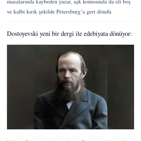
masalarında kaybeden yazar, aşk konusunda da eli boş
ve kalbi kırık şekilde Petersburg’a geri döndü.
Dostoyevski yeni bir dergi ile edebiyata dönüyor: