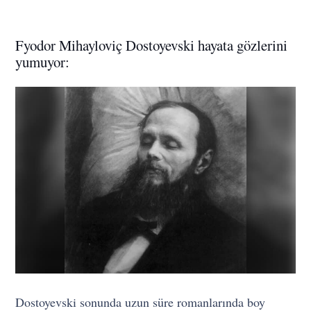
Fyodor Mihayloviç Dostoyevski hayata gözlerini
yumuyor:
Dostoyevski sonunda uzun süre romanlarında boy