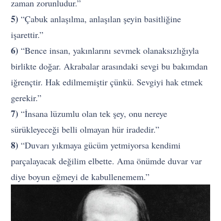
zaman zorunludur.”
5)
“Çabuk anlaşılma, anlaşılan şeyin basitliğine
işarettir.”
6)
“Bence insan, yakınlarını sevmek olanaksızlığıyla
birlikte doğar. Akrabalar arasındaki sevgi bu bakımdan
iğrençtir. Hak edilmemiştir çünkü. Sevgiyi hak etmek
gerekir.”
7)
“İnsana lüzumlu olan tek şey, onu nereye
sürükleyeceği belli olmayan hür iradedir.”
8)
“Duvarı yıkmaya gücüm yetmiyorsa kendimi
parçalayacak değilim elbette. Ama önümde duvar var
diye boyun eğmeyi de kabullenemem.”