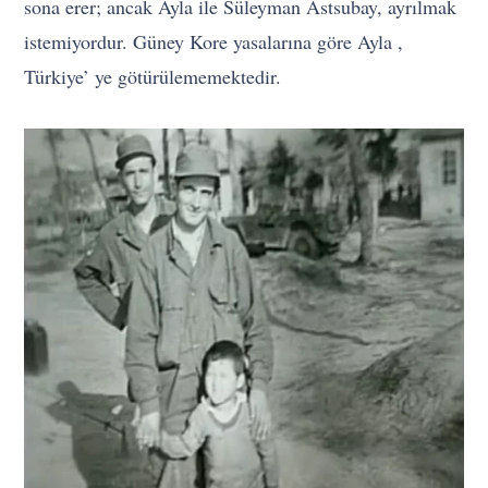
sona erer; ancak Ayla ile Süleyman Astsubay, ayrılmak
istemiyordur. Güney Kore yasalarına göre Ayla ,
Türkiye’ ye götürülememektedir.