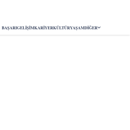
BAŞARI
GELIŞIM
KARIYER
KÜLTÜR
YAŞAM
DIĞER