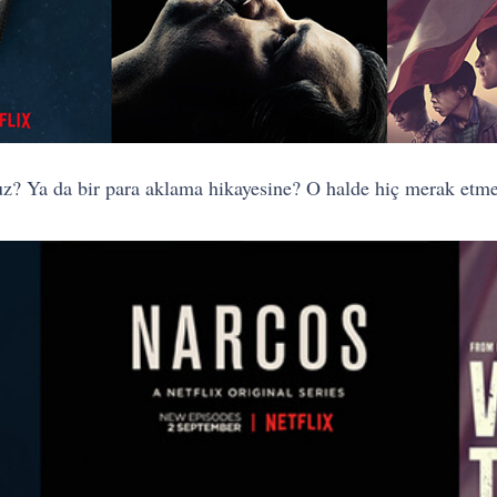
nuz? Ya da bir para aklama hikayesine? O halde hiç merak etm