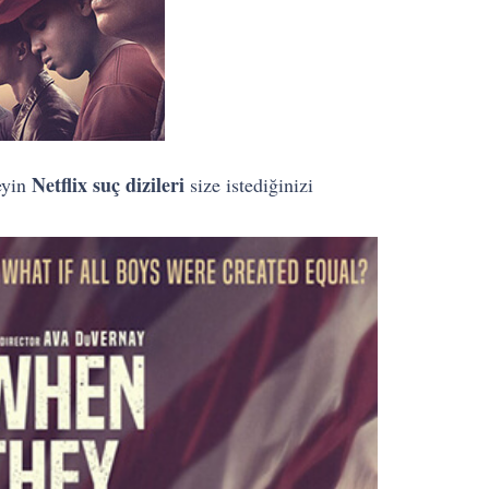
Netflix suç dizileri
eyin
size istediğinizi