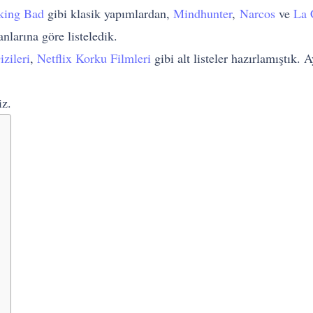
king Bad
gibi klasik yapımlardan,
Mindhunter
,
Narcos
ve
La 
nlarına göre listeledik.
zileri
,
Netflix Korku Filmleri
gibi alt listeler hazırlamıştık. 
iz.