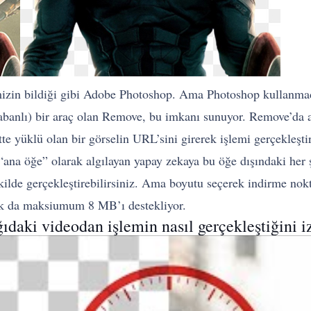
izin bildiği gibi Adobe Photoshop. Ama Photoshop kullanmadan
ı tabanlı) bir araç olan Remove, bu imkanı sunuyor. Remove’da 
tte yüklü olan bir görselin URL’sini girerek işlemi gerçekleşti
“ana öğe” olarak algılayan yapay zekaya bu öğe dışındaki her şe
ekilde gerçekleştirebilirsiniz. Ama boyutu seçerek indirme no
arak da maksiumum 8 MB’ı destekliyor.
ğıdaki videodan işlemin nasıl gerçekleştiğini iz