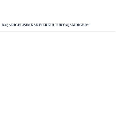
BAŞARI
GELIŞIM
KARIYER
KÜLTÜR
YAŞAM
DIĞER