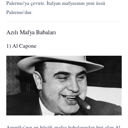
Palermo’ya çevirir. İtalyan mafyasının yeni üssü
Palermo’dur.
Azılı Mafya Babaları
1) Al Capone
Amerika’nın en büyük mafya babalarından biri olan Al