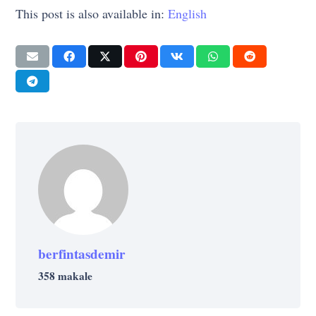
This post is also available in:
English
berfintasdemir
358 makale
KARIYER
KÜLTÜR
KÜLTÜR
KÜLTÜR
Yapay Zeka İstihdamı Tehlikeye Atarken