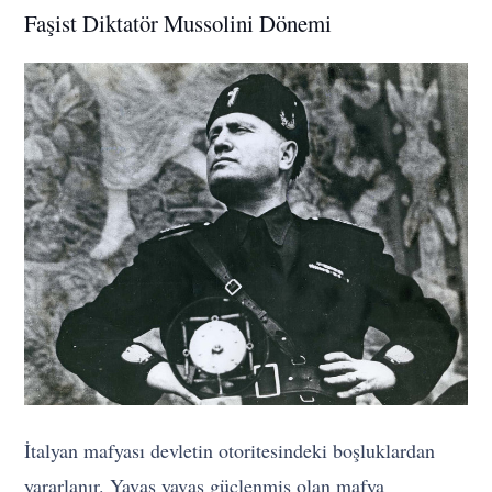
Faşist Diktatör Mussolini Dönemi
İtalyan mafyası devletin otoritesindeki boşluklardan
yararlanır. Yavaş yavaş güçlenmiş olan mafya