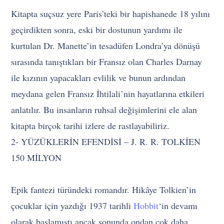
Kitapta suçsuz yere Paris’teki bir hapishanede 18 yılını
geçirdikten sonra, eski bir dostunun yardımı ile
kurtulan Dr. Manette’in tesadüfen Londra’ya dönüşü
sırasında tanıştıkları bir Fransız olan Charles Darnay
ile kızının yapacakları evlilik ve bunun ardından
meydana gelen Fransız İhtilali’nin hayatlarına etkileri
anlatılır. Bu insanların ruhsal değişimlerini ele alan
kitapta birçok tarihi izlere de rastlayabiliriz.
2- YÜZÜKLERİN EFENDİSİ – J. R. R. TOLKİEN
150 MİLYON
Epik fantezi türündeki romandır. Hikâye Tolkien’in
çocuklar için yazdığı 1937 tarihli
Hobbit
‘in devamı
olarak başlamıştı ancak sonunda ondan çok daha