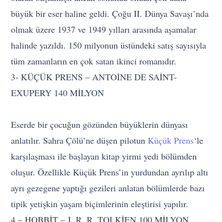
büyük bir eser haline geldi. Çoğu II. Dünya Savaşı’nda
olmak üzere 1937 ve 1949 yılları arasında aşamalar
halinde yazıldı. 150 milyonun üstündeki satış sayısıyla
tüm zamanların en çok satan ikinci romanıdır.
3- KÜÇÜK PRENS – ANTOİNE DE SAİNT-
EXUPERY 140 MİLYON
Eserde bir çocuğun gözünden büyüklerin dünyası
anlatılır. Sahra Çölü’ne düşen pilotun
Küçük Prens
‘le
karşılaşması ile başlayan kitap yirmi yedi bölümden
oluşur. Özellikle Küçük Prens’in yurdundan ayrılıp altı
ayrı gezegene yaptığı gezileri anlatan bölümlerde bazı
tipik yetişkin yaşam biçimlerinin eleştirisi yapılır.
4 – HOBBİT – J. R. R. TOLKİEN 100 MİLYON