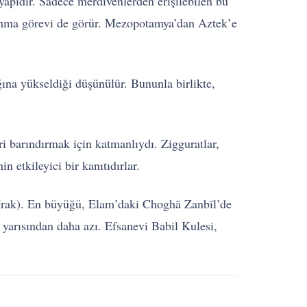
 yapıdır. Sadece merdivenlerden erişilebilen bu
korunma görevi de görür. Mezopotamya’dan Aztek’e
ığına yükseldiği düşünülür. Bununla birlikte,
eri barındırmak için katmanlıydı. Zigguratlar,
 etkileyici bir kanıtıdırlar.
, Irak). En büyüğü, Elam’daki Choghā Zanbīl’de
 yarısından daha azı. Efsanevi Babil Kulesi,