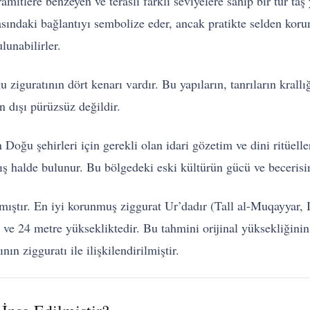
itlere benzeyen ve teraslı farklı seviyelere sahip bir tür taş
arasındaki bağlantıyı sembolize eder, ancak pratikte selden 
unabilirler.
 ziguratının dört kenarı vardır. Bu yapıların, tanrıların krall
n dışı pürüzsüz değildir.
 Doğu şehirleri için gerekli olan idari gözetim ve dini ritüell
 halde bulunur. Bu bölgedeki eski kültürün gücü ve becerisinin
mıştır. En iyi korunmuş ziggurat Ur’dadır (Tall al-Muqayyar
 ve 24 metre yüksekliktedir. Bu tahmini orijinal yüksekliğinin
n zigguratı ile ilişkilendirilmiştir.