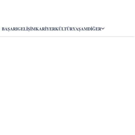
BAŞARI
GELIŞIM
KARIYER
KÜLTÜR
YAŞAM
DIĞER