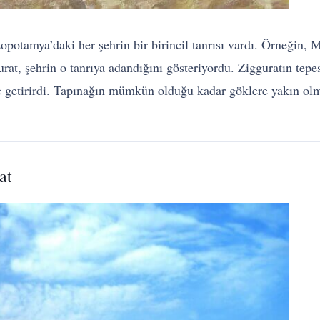
zopotamya’daki her şehrin bir birincil tanrısı vardı. Örneğin,
urat, şehrin o tanrıya adandığını gösteriyordu. Zigguratın tepes
e getirirdi. Tapınağın mümkün olduğu kadar göklere yakın olmas
at