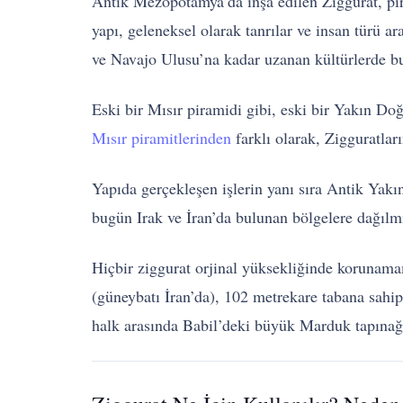
Antik Mezopotamya’da inşa edilen Ziggurat, piram
yapı, geleneksel olarak tanrılar ve insan türü 
ve Navajo Ulusu’na kadar uzanan kültürlerde bul
Eski bir Mısır piramidi gibi, eski bir Yakın Doğu
Mısır piramitlerinden
farklı olarak, Zigguratları
Yapıda gerçekleşen işlerin yanı sıra Antik Yakın
bugün Irak ve İran’da bulunan bölgelere dağılmış
Hiçbir ziggurat orjinal yüksekliğinde korunama
(güneybatı İran’da), 102 metrekare tabana sahip
halk arasında Babil’deki büyük Marduk tapınağını