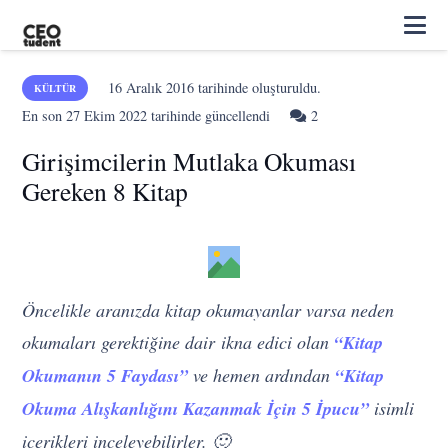
16 Aralık 2016
tarihinde oluşturuldu.
KÜLTÜR
Yorum
En son
27 Ekim 2022
tarihinde güncellendi
2
Girişimcilerin Mutlaka Okuması
Gereken 8 Kitap
Öncelikle aranızda kitap okumayanlar varsa neden
okumaları gerektiğine dair ikna edici olan
“Kitap
Okumanın 5 Faydası”
ve hemen ardından
“Kitap
Okuma Alışkanlığını Kazanmak İçin 5 İpucu”
isimli
içerikleri inceleyebilirler. 🙂