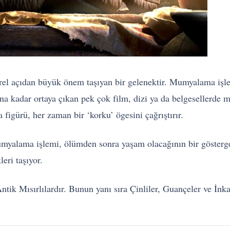
rel açıdan büyük önem taşıyan bir gelenektir. Mumyalama işl
na kadar ortaya çıkan pek çok film, dizi ya da belgesellerd
 figürü, her zaman bir ‘korku’ ögesini çağrıştırır.
myalama işlemi, ölümden sonra yaşam olacağının bir gösterg
eri taşıyor.
tik Mısırlılardır. Bunun yanı sıra Çinliler, Guançeler ve İn