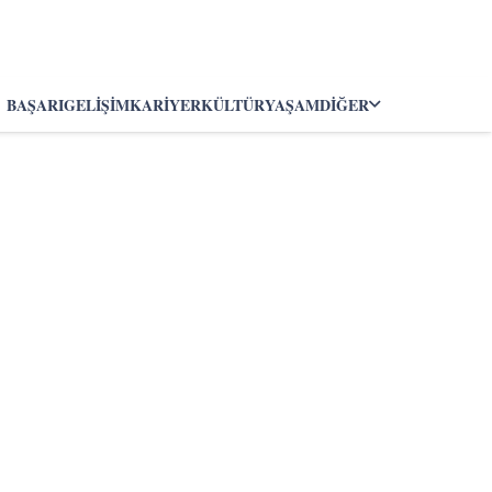
BAŞARI
GELIŞIM
KARIYER
KÜLTÜR
YAŞAM
DIĞER