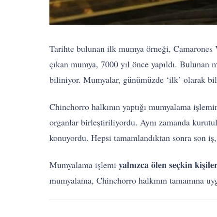
Tarihte bulunan ilk mumya örneği, Camarones Va
çıkan mumya, 7000 yıl önce yapıldı. Bulunan 
biliniyor. Mumyalar, günümüzde ‘ilk’ olarak bil
Chinchorro halkının yaptığı mumyalama işlemind
organlar birleştiriliyordu. Aynı zamanda kurutu
konuyordu. Hepsi tamamlandıktan sonra son i
yalnızca ölen seçkin kişile
Mumyalama işlemi
mumyalama, Chinchorro halkının tamamına uyg