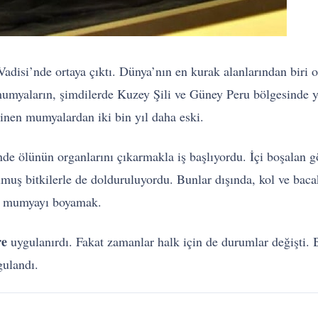
disi’nde ortaya çıktı. Dünya’nın en kurak alanlarından biri 
mumyaların, şimdilerde Kuzey Şili ve Güney Peru bölgesinde 
inen mumyalardan iki bin yıl daha eski.
e ölünün organlarını çıkarmakla iş başlıyordu. İçi boşalan gö
lmuş bitkilerle de dolduruluyordu. Bunlar dışında, kol ve bacak
ş, mumyayı boyamak.
re
uygulanırdı. Fakat zamanlar halk için de durumlar değişti.
ulandı.