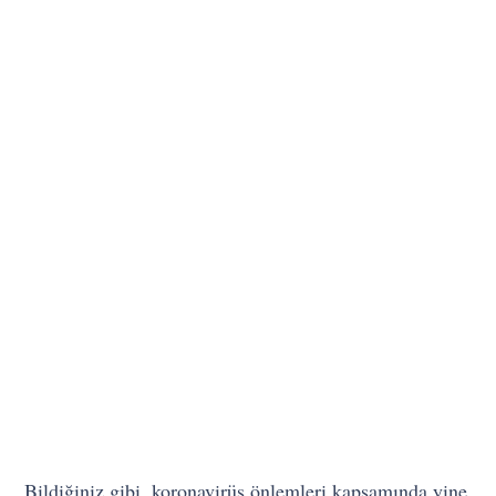
Bildiğiniz gibi, koronavirüs önlemleri kapsamında yine