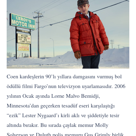
Coen kardeşlerin 90’lı yıllara damgasını vurmuş bol
ödüllü filmi Fargo’nun televizyon uyarlamasıdır. 2006
yılının Ocak ayında Lorne Malvo Bemidji,
Minnesota’dan geçerken tesadüf eseri karşılaştığı
“ezik” Lester Nygaard’ı kirli aklı ve şiddetiyle tesir
altında bırakır. Bu sırada çaylak memur Molly
Solverson ve Duluth polis memuru Gus Grimly birlik