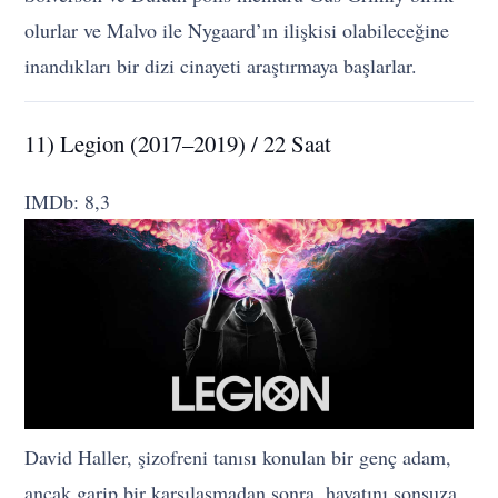
olurlar ve Malvo ile Nygaard’ın ilişkisi olabileceğine
inandıkları bir dizi cinayeti araştırmaya başlarlar.
11) Legion (2017–2019) / 22 Saat
IMDb: 8,3
David Haller, şizofreni tanısı konulan bir genç adam,
ancak garip bir karşılaşmadan sonra, hayatını sonsuza