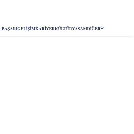
BAŞARI
GELIŞIM
KARIYER
KÜLTÜR
YAŞAM
DIĞER