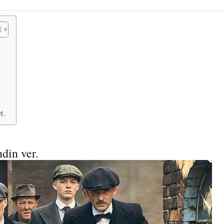
t.
ndin ver.