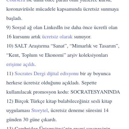
koronavirüsle mücadele kapsamında ücretsiz sunmaya
başladı.
9) Sosyal ağ olan LinkedIn ise daha önce ücretli olan
16 kursunu artık
ücretsiz olarak
sunuyor.
10) SALT Araştırma “Sanat”, “Mimarlık ve Tasarım”,
“Kent, Toplum ve Ekonomi” arşiv koleksiyonları
erişime açıldı
.
11)
Socrates Dergi dijital edisyonu
bir ay boyunca
herkese ücretsiz olduğunu açıkladı. Sepette
kullanılacak promosyon kodu: SOCRATESYANINDA
12) Birçok Türkçe kitap bulabileceğiniz sesli kitap
uygulaması
Storytel
, ücretsiz deneme süresini 14
günden 30 güne çıkardı.
13) Cambridge Üniversitesi’nin resmi yayınevinin