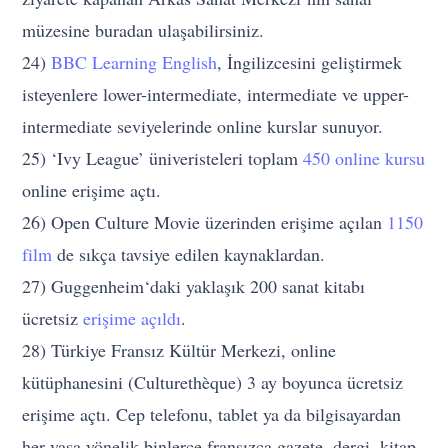
müzesine buradan ulaşabilirsiniz.
24)
BBC Learning English
, İngilizcesini geliştirmek
isteyenlere lower-intermediate, intermediate ve upper-
intermediate seviyelerinde online kurslar sunuyor.
25) ‘Ivy League’ üniveristeleri toplam
450 online kursu
online erişime açtı.
26) Open Culture Movie üzerinden erişime açılan
1150
film
de sıkça tavsiye edilen kaynaklardan.
27) Guggenheim‘daki yaklaşık 200 sanat kitabı
ücretsiz
erişime açıldı
.
28) Türkiye Fransız Kültür Merkezi, online
kütüphanesini (Culturethèque) 3 ay boyunca ücretsiz
erişime açtı. Cep telefonu, tablet ya da bilgisayardan
her yaşa yönelik binlerce fransızca gazete, dergi, kitap