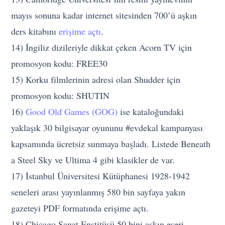
mayıs sonuna kadar internet sitesinden 700’ü aşkın
ders kitabını
erişime açtı
.
14) İngiliz dizileriyle dikkat çeken Acorn TV için
promosyon kodu: FREE30
15) Korku filmlerinin adresi olan Shudder için
promosyon kodu: SHUTIN
16)
Good Old Games (GOG)
ise kataloğundaki
yaklaşık 30 bilgisayar oyununu #evdekal kampanyası
kapsamında ücretsiz sunmaya başladı. Listede Beneath
a Steel Sky ve Ultima 4 gibi klasikler de var.
17) İstanbul Üniversitesi Kütüphanesi 1928-1942
seneleri arası yayınlanmış 580 bin sayfaya yakın
gazeteyi PDF formatında erişime açtı.
18) Chicago Sanat Enstitüsü 50 bini aşkın eseri