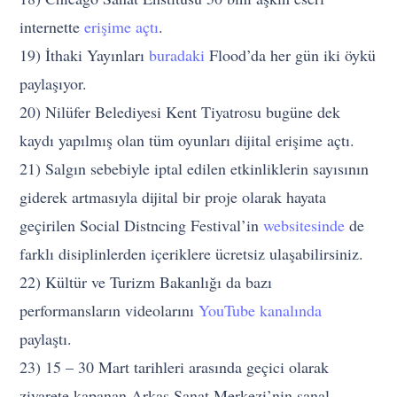
internette
erişime açtı
.
19) İthaki Yayınları
buradaki
Flood’da her gün iki öykü
paylaşıyor.
20) Nilüfer Belediyesi Kent Tiyatrosu bugüne dek
kaydı yapılmış olan tüm oyunları dijital erişime açtı.
21) Salgın sebebiyle iptal edilen etkinliklerin sayısının
giderek artmasıyla dijital bir proje olarak hayata
geçirilen Social Distncing Festival’in
websitesinde
de
farklı disiplinlerden içeriklere ücretsiz ulaşabilirsiniz.
22) Kültür ve Turizm Bakanlığı da bazı
performansların videolarını
YouTube kanalında
paylaştı.
23) 15 – 30 Mart tarihleri arasında geçici olarak
ziyarete kapanan Arkas Sanat Merkezi’nin sanal