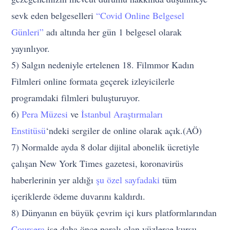
sevk eden belgeselleri
“Covid Online Belgesel
Günleri”
adı altında her gün 1 belgesel olarak
yayınlıyor.
5) Salgın nedeniyle ertelenen 18. Filmmor Kadın
Filmleri online formata geçerek izleyicilerle
programdaki filmleri buluşturuyor.
6)
Pera Müzesi
ve
İstanbul Araştırmaları
Enstitüsü
‘ndeki sergiler de online olarak açık.(AÖ)
7) Normalde ayda 8 dolar dijital abonelik ücretiyle
çalışan New York Times gazetesi, koronavirüs
haberlerinin yer aldığı
şu özel sayfadaki
tüm
içeriklerde ödeme duvarını kaldırdı.
8) Dünyanın en büyük çevrim içi kurs platformlarından
Coursera
ise daha önce paralı olan yüzlerce kursu,