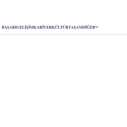
BAŞARI
GELIŞIM
KARIYER
KÜLTÜR
YAŞAM
DIĞER