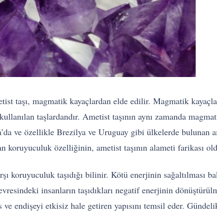
etist taşı, magmatik kayaçlardan elde edilir. Magmatik kayaçl
 kullanılan taşlardandır. Ametist taşının aynı zamanda magmatik
a’da ve özellikle Brezilya ve Uruguay gibi ülkelerde bulunan a
an koruyuculuk özelliğinin, ametist taşının alameti farikası ol
arşı koruyuculuk taşıdığı bilinir. Kötü enerjinin sağaltılması 
evresindeki insanların taşıdıkları negatif enerjinin dönüştürü
 ve endişeyi etkisiz hale getiren yapısını temsil eder. Gündel