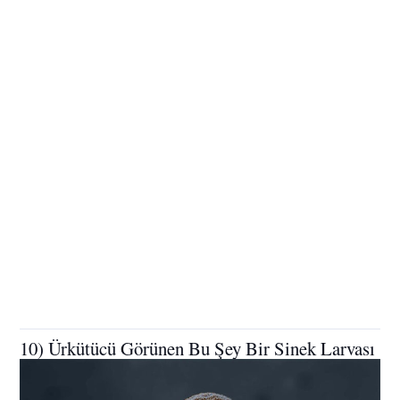
10) Ürkütücü Görünen Bu Şey Bir Sinek Larvası