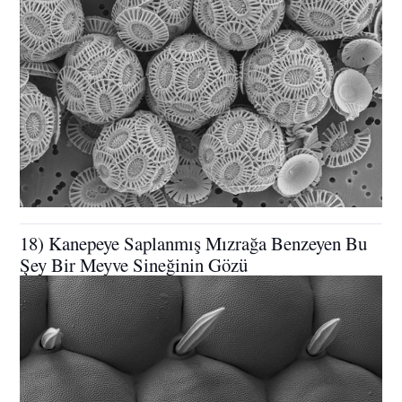
18) Kanepeye Saplanmış Mızrağa Benzeyen Bu
Şey Bir Meyve Sineğinin Gözü