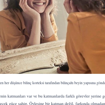
n her düşünce bilinç korteksi tarafından bilinçaltı beyin yapısına gönd
in katmanları var ve bu katmanlarda farklı görevler yerine get
ecek güce sahip. Öylesine bir katman değil, farkında olmadan 