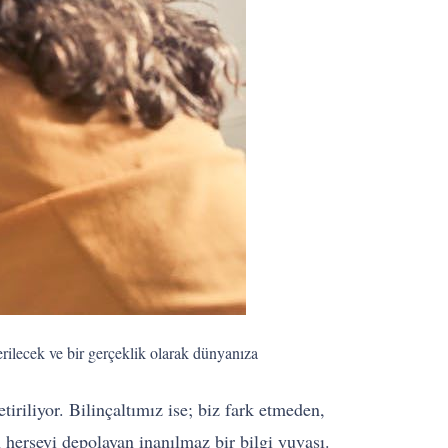
erilecek ve bir gerçeklik olarak dünyanıza
iriliyor. Bilinçaltımız ise; biz fark etmeden,
herşeyi depolayan inanılmaz bir bilgi yuvası.