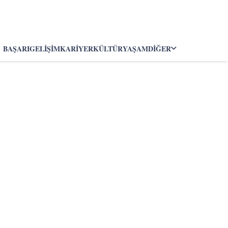
BAŞARI
GELIŞIM
KARIYER
KÜLTÜR
YAŞAM
DIĞER