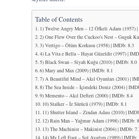
Table of Contents
1) Twelve Angry Men – 12 Öfkeli Adam (1957) |
2) One Flew Over the Cuckoo’s Nest – Guguk Ku
3) Vertigo – Ölüm Korkusu (1958) | IMDb: 8.3
4) La Vita e Bella – Hayat Güzeldir (1997) | IMD
5) Black Swan – Siyah Kuğu (2010) | IMDb: 8.0
6) Mary and Max (2009) | IMDb: 8.1
7) A Beautiful Mind – Akıl Oyunları (2001) | IM
8) The Sea Inside – İçimdeki Deniz (2004) | IMD
9) Memento – Akıl Defteri (2000) | IMDb: 8.4
10) Stalker – İz Sürücü (1979) | IMDb: 8.1
11) Shutter Island – Zindan Adası (2010) | IMDb
12) Rain Man – Yağmur Adam (1998) | IMDb: 8
13) The Machinist – Makinist (2004) | IMDb: 7.
14) My Left Foot – Sol Ayağım (1989) | IMDb: 