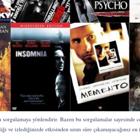
rı sorgulamaya yönlendirir. Bazen bu sorgulamalar sayesinde c
iği ve izlediğinizde etkisinden uzun süre çıkamayacağınız en iyi