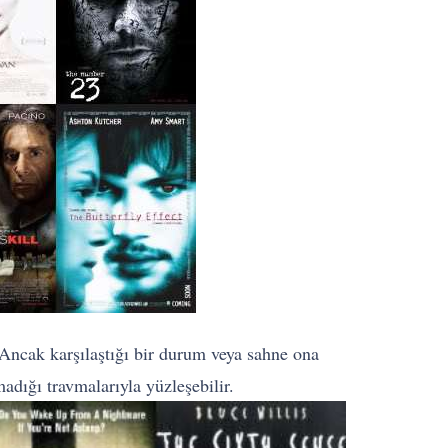
 Ancak karşılaştığı bir durum veya sahne ona
madığı travmalarıyla yüzleşebilir.