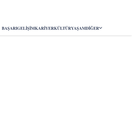
BAŞARI
GELIŞIM
KARIYER
KÜLTÜR
YAŞAM
DIĞER