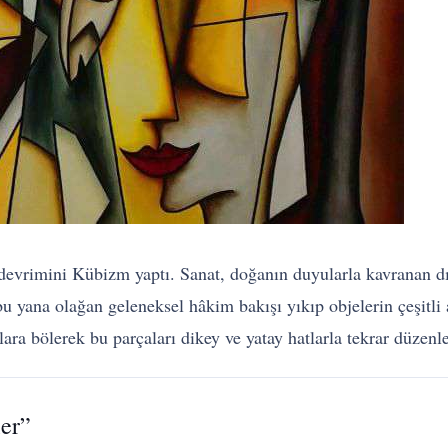
 devrimini Kübizm yaptı. Sanat, doğanın duyularla kavranan 
u yana olağan geleneksel hâkim bakışı yıkıp objelerin çeşitli a
ara bölerek bu parçaları dikey ve yatay hatlarla tekrar düzenle
er”