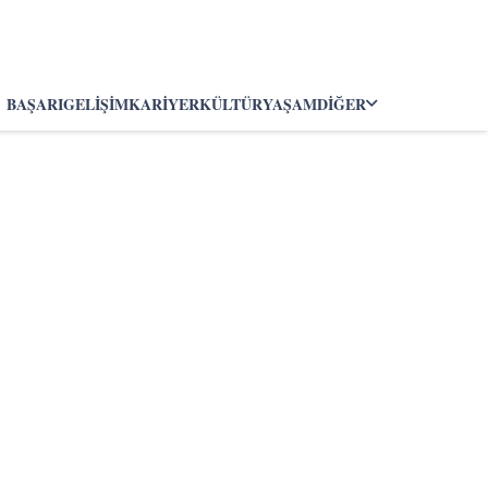
BAŞARI
GELIŞIM
KARIYER
KÜLTÜR
YAŞAM
DIĞER