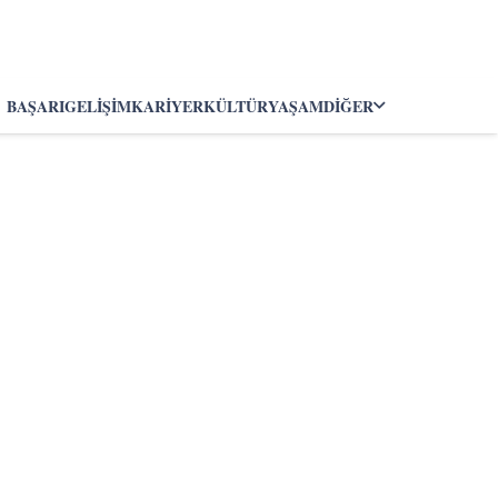
BAŞARI
GELIŞIM
KARIYER
KÜLTÜR
YAŞAM
DIĞER