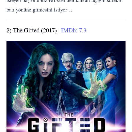
isteyen başrolümüz Brüksel’den kalkan uçağın sürekli
batı yönüne gitmesini istiyor…
2) The Gifted (2017) |
IMDb: 7.3