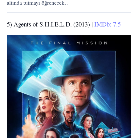
altında tutmayı öğrenecek…
5) Agents of S.H.I.E.L.D. (2013) |
IMDb: 7.5