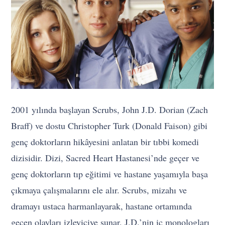
2001 yılında başlayan Scrubs, John J.D. Dorian (Zach
Braff) ve dostu Christopher Turk (Donald Faison) gibi
genç doktorların hikâyesini anlatan bir tıbbi komedi
dizisidir. Dizi, Sacred Heart Hastanesi’nde geçer ve
genç doktorların tıp eğitimi ve hastane yaşamıyla başa
çıkmaya çalışmalarını ele alır. Scrubs, mizahı ve
dramayı ustaca harmanlayarak, hastane ortamında
geçen olayları izleyiciye sunar. J.D.’nin iç monologları