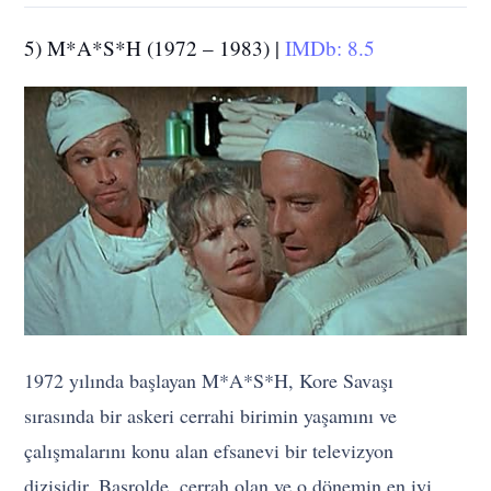
5) M*A*S*H (1972 – 1983) |
IMDb: 8.5
1972 yılında başlayan M*A*S*H, Kore Savaşı
sırasında bir askeri cerrahi birimin yaşamını ve
çalışmalarını konu alan efsanevi bir televizyon
dizisidir. Başrolde, cerrah olan ve o dönemin en iyi