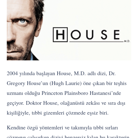
2004 yılında başlayan House, M.D. adlı dizi, Dr.
Gregory House’un (Hugh Laurie) öne çıkan bir teşhis
uzmanı olduğu Princeton Plainsboro Hastanesi’nde
geçiyor. Doktor House, olağanüstü zekâsı ve sıra dışı
kişiliğiyle, tıbbi gizemleri çözmede eşsiz biri.
Kendine özgü yöntemleri ve takımıyla tıbbi sırları
çözmeye çalışırken diziyi benzersiz kılan bu karakterin