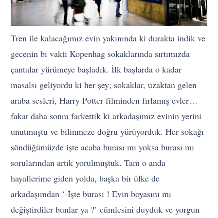
Tren ile kalacağımız evin yakınında ki durakta indik ve
gecenin bi vakti Kopenhag sokaklarında sırtımızda
çantalar yürümeye başladık. İlk başlarda o kadar
masalsı geliyordu ki her şey; sokaklar, uzaktan gelen
araba sesleri, Harry Potter filminden fırlamış evler…
fakat daha sonra farkettik ki arkadaşımız evinin yerini
unutmuştu ve bilinmeze doğru yürüyorduk. Her sokağı
söndüğümüzde işte acaba burası mı yoksa burası mı
sorularından artık yorulmuştuk. Tam o anda
hayallerime giden yolda, başka bir ülke de
arkadaşımdan ‘-İşte burası ! Evin boyasını mı
değiştirdiler bunlar ya ?’ cümlesini duyduk ve yorgun