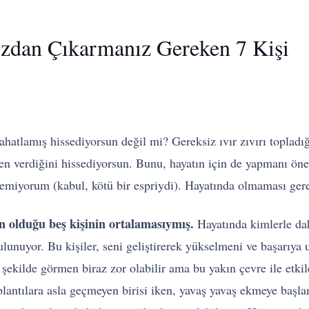
ızdan Çıkarmanız Gereken 7 Kişi
rahatlamış hissediyorsun değil mi? Gereksiz ıvır zıvırı topl
n verdiğini hissediyorsun. Bunu, hayatın için de yapmanı öne
demiyorum (kabul, kötü bir espriydi). Hayatında olmaması ge
ın olduğu beş kişinin ortalamasıymış.
Hayatında kimlerle dah
bulunuyor. Bu kişiler, seni geliştirerek yükselmeni ve başarıya 
r şekilde görmen biraz zor olabilir ama bu yakın çevre ile et
lantılara asla geçmeyen birisi iken, yavaş yavaş ekmeye başlamı