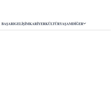
BAŞARI
GELIŞIM
KARIYER
KÜLTÜR
YAŞAM
DIĞER