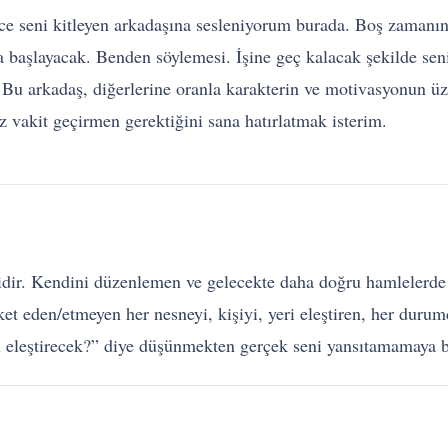
rce seni kitleyen arkadaşına sesleniyorum burada. Boş zamanı
a başlayacak. Benden söylemesi. İşine geç kalacak şekilde se
u arkadaş, diğerlerine oranla karakterin ve motivasyonun üzer
vakit geçirmen gerektiğini sana hatırlatmak isterim.
sidir. Kendini düzenlemen ve gelecekte daha doğru hamlelerd
et eden/etmeyen her nesneyi, kişiyi, yeri eleştiren, her duru
l eleştirecek?” diye düşünmekten gerçek seni yansıtamamaya ba