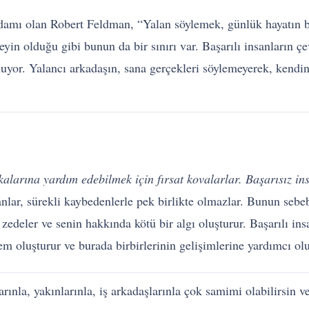
 adamı olan Robert Feldman, “Yalan söylemek, günlük hayatın bi
in olduğu gibi bunun da bir sınırı var. Başarılı insanların çevr
uyor. Yalancı arkadaşın, sana gerçekleri söylemeyerek, kendin
alarına yardım edebilmek için fırsat kovalarlar. Başarısız i
sanlar, sürekli kaybedenlerle pek birlikte olmazlar. Bunun sebe
zedeler ve senin hakkında kötü bir algı oluşturur. Başarılı insa
em oluşturur ve burada birbirlerinin gelişimlerine yardımcı olu
rınla, yakınlarınla, iş arkadaşlarınla çok samimi olabilirsin 