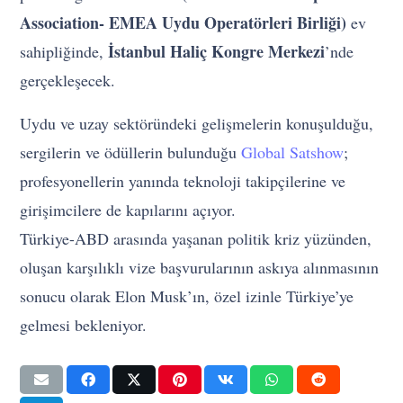
Association- EMEA Uydu Operatörleri Birliği)
ev
İstanbul Haliç Kongre Merkezi
sahipliğinde,
’nde
gerçekleşecek.
Uydu ve uzay sektöründeki gelişmelerin konuşulduğu,
sergilerin ve ödüllerin bulunduğu
Global Satshow
;
profesyonellerin yanında teknoloji takipçilerine ve
girişimcilere de kapılarını açıyor.
Türkiye-ABD arasında yaşanan politik kriz yüzünden,
oluşan karşılıklı vize başvurularının askıya alınmasının
sonucu olarak Elon Musk’ın, özel izinle Türkiye’ye
gelmesi bekleniyor.