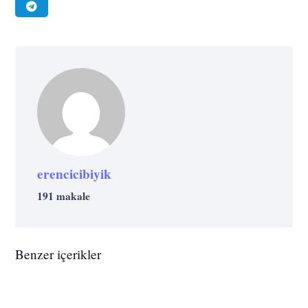
erencicibiyik
191 makale
BAŞARI
EĞITIM
UNCATEGORIZED @TR
BAŞARI
UNCATEGORIZED @TR
PSIKOLOJI
UNCATEGORIZED @TR
UNCATEGORIZED @TR
Haftanın ilk günü Amerika’dan selamlar,
Sosyal Medyayı En İyi Kullanan 25 Marka
İLHAM
UNCATEGORIZED @TR
EKONOMI
TEKNOLOJI
UNCATEGORIZED @TR
Benzer içerikler
Eleştirmeden ve Eleştirilmeden Olmaz
KARIYER
UNCATEGORIZED @TR
Sizi Düşünmeye Teşvik Eden Sanat Değeri
Emir Erben ile tanışın!
DIJITAL
PAZARLAMA
UNCATEGORIZED @TR
Hayallerimizi Elde Etmemizi Sağlayan
Gelecek Yenilenebilir
ETKINLIK
GIRIŞIMCILIK
UNCATEGORIZED @TR
İş Hayatınızda Bu 10 Basit Şeyi Yaparak
Yüksek 15 İllüstrasyon
DIJITAL
UNCATEGORIZED @TR
Markanızı Instagram Üzerinden
UNCATEGORIZED @TR
Aslında Çekim Yasası mı?
InnoCampus Girişim Hızlandırıcı
Kariyerinizde Büyük Etkiler Yaratın
Dünyanın En Ünlü YouTuber’ı PewDiePie
Büyütmek İçin 7 Pazarlama Tüyosu
DIJITAL
EKONOMI
UNCATEGORIZED @TR
Her Gün Kısa Şekerlemeler Yaparsanız
Programı bu yaz Urla’da!
UNCATEGORIZED @TR
YAŞAM
PAZARLAMA
KARIYER
PAZARLAMA
UNCATEGORIZED @TR
STRATEJI