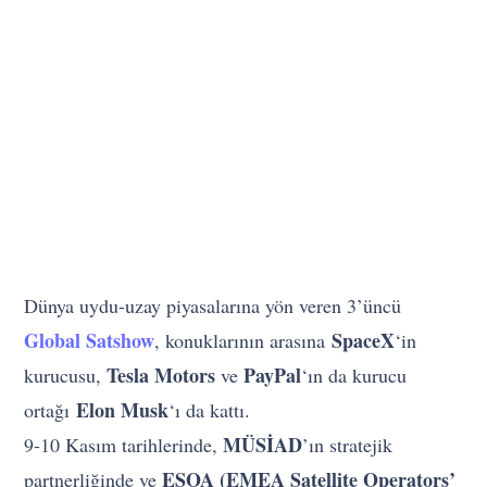
Dünya uydu-uzay piyasalarına yön veren 3’üncü
Global Satshow
SpaceX
, konuklarının arasına
‘in
Tesla Motors
PayPal
kurucusu,
ve
‘ın da kurucu
Elon Musk
ortağı
‘ı da kattı.
MÜSİAD
9-10 Kasım tarihlerinde,
’ın stratejik
ESOA (EMEA Satellite Operators’
partnerliğinde ve