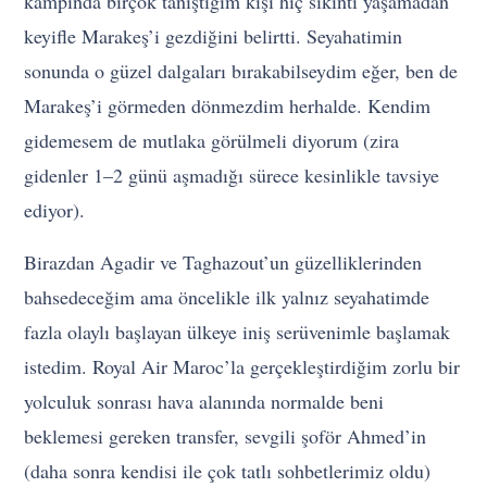
kampında birçok tanıştığım kişi hiç sıkıntı yaşamadan
keyifle Marakeş’i gezdiğini belirtti. Seyahatimin
sonunda o güzel dalgaları bırakabilseydim eğer, ben de
Marakeş’i görmeden dönmezdim herhalde. Kendim
gidemesem de mutlaka görülmeli diyorum (zira
gidenler 1–2 günü aşmadığı sürece kesinlikle tavsiye
ediyor).
Birazdan Agadir ve Taghazout’un güzelliklerinden
bahsedeceğim ama öncelikle ilk yalnız seyahatimde
fazla olaylı başlayan ülkeye iniş serüvenimle başlamak
istedim. Royal Air Maroc’la gerçekleştirdiğim zorlu bir
yolculuk sonrası hava alanında normalde beni
beklemesi gereken transfer, sevgili şoför Ahmed’in
(daha sonra kendisi ile çok tatlı sohbetlerimiz oldu)