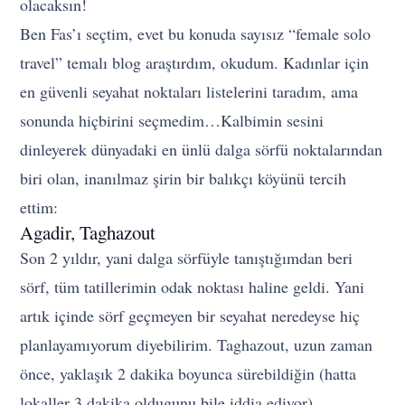
olacaksın!
Ben Fas’ı seçtim, evet bu konuda sayısız “female solo
travel” temalı blog araştırdım, okudum. Kadınlar için
en güvenli seyahat noktaları listelerini taradım, ama
sonunda hiçbirini seçmedim…Kalbimin sesini
dinleyerek dünyadaki en ünlü dalga sörfü noktalarından
biri olan, inanılmaz şirin bir balıkçı köyünü tercih
ettim:
Agadir, Taghazout
Son 2 yıldır, yani dalga sörfüyle tanıştığımdan beri
sörf, tüm tatillerimin odak noktası haline geldi. Yani
artık içinde sörf geçmeyen bir seyahat neredeyse hiç
planlayamıyorum diyebilirim. Taghazout, uzun zaman
önce, yaklaşık 2 dakika boyunca sürebildiğin (hatta
lokaller 3 dakika oldugunu bile iddia ediyor)