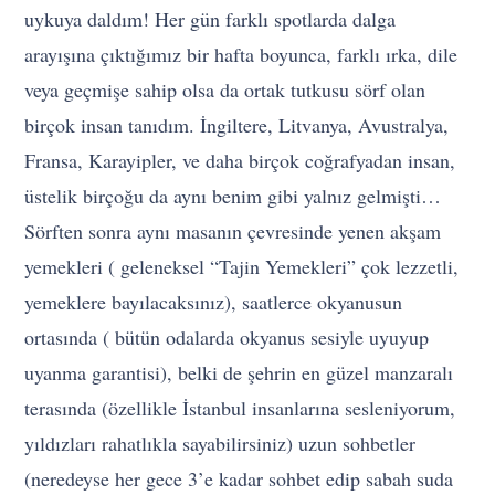
uykuya daldım! Her gün farklı spotlarda dalga
arayışına çıktığımız bir hafta boyunca, farklı ırka, dile
veya geçmişe sahip olsa da ortak tutkusu sörf olan
birçok insan tanıdım. İngiltere, Litvanya, Avustralya,
Fransa, Karayipler, ve daha birçok coğrafyadan insan,
üstelik birçoğu da aynı benim gibi yalnız gelmişti…
Sörften sonra aynı masanın çevresinde yenen akşam
yemekleri ( geleneksel “Tajin Yemekleri” çok lezzetli,
yemeklere bayılacaksınız), saatlerce okyanusun
ortasında ( bütün odalarda okyanus sesiyle uyuyup
uyanma garantisi), belki de şehrin en güzel manzaralı
terasında (özellikle İstanbul insanlarına sesleniyorum,
yıldızları rahatlıkla sayabilirsiniz) uzun sohbetler
(neredeyse her gece 3’e kadar sohbet edip sabah suda