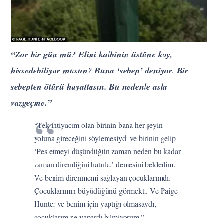
“Zor bir gün mü? Elini kalbinin üstüne koy,
hissedebiliyor musun? Buna ‘sebep’ deniyor. Bir
sebepten ötürü hayattasın. Bu nedenle asla
vazgeçme.”
“Tek ihtiyacım olan birinin bana her şeyin
yoluna gireceğini söylemesiydi ve birinin gelip
‘Pes etmeyi düşündüğün zaman neden bu kadar
zaman direndiğini hatırla.’ demesini bekledim.
Ve benim direnmemi sağlayan çocuklarımdı.
Çocuklarımın büyüdüğünü görmekti. Ve Paige
Hunter ve benim için yaptığı olmasaydı,
çocuklarım ne yapardı bilmiyorum.”