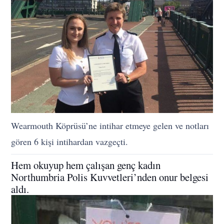
Wearmouth Köprüsü’ne intihar etmeye gelen ve notları
gören 6 kişi intihardan vazgeçti.
Hem okuyup hem çalışan genç kadın
Northumbria Polis Kuvvetleri’nden onur belgesi
aldı.