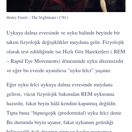
Henry Fuseli – The Nightmare (1781)
Uykuya dalma evresinde ve uyku halinde beyinde bir
takım fizyolojik değişiklikler meydana gelir. Fizyolojik
olarak test edildiğinde ise Hızlı Göz Hareketleri ( REM
– Rapid Eye Movements) döneminde uyku düzensizdir
ve eğer bu evrede uyanılırsa “uyku felci” yaşanır.
Eğer uyku felci uykuya dalma evresinde meydana
gelirse, vücut fizyolojik bakımdan REM uykusuna
hazırdır, fakat beyin hâlâ kendini kapatmış değildir.
Tıpta buna “hipnogojik (predormital) uyku felci denir.
Bu durumda beyin uyanır, fakat uykunun getirdiği
bilinçsizlik hali devreye girer ve kaslar uyanamaz.