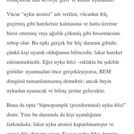
Vücut “uyku atonisi” adı verilen, vücudun felç
geçirmiş gibi hareketsiz kalmasına ve hatta üzerine
birisi oturmuş veya ağırlık çökmüş gibi hissetmesine
sebep olur. Bu tıpkı gerçek bir felç durumu gibidir;
çünkü kişi uyanık olduğunun bilincedir, fakat hareket
edememektedir. Eğer uyku felci –sıklıkla bu şekilde
görülür- uyanmadan önce gerçekleşiyorsa, REM
döngüsü tamamlanmamış demektir; ancak beyin
uykudan uyanacak ve bilinç yerine gelecektir.
Buna da tıpta “hipnopompik (postdormital) uyku felci”
denir. Yine bu durumda da kişi uyandığının
farkındadır, fakat uyku atonisi kapatılmamıştır ve
geçici felç durumu yaşar. Kısaca uyku felci, beynin