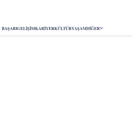
BAŞARI
GELIŞIM
KARIYER
KÜLTÜR
YAŞAM
DIĞER