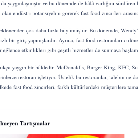
a da yaygınlaşmıştır ve bu dönemde de hâlâ varlığını sürdüren 
olan endüstri potansiyelini görerek fast food zincirleri arasın
i beklenenden çok daha fazla büyümüştür. Bu dönemde, Wendy
hızlı bir giriş yapmışlardır. Ayrıca, fast food restoranları o 
r eğlence etkinlikleri gibi çeşitli hizmetler de sunmaya başlamı
ldukça yaygın bir hâldedir. McDonald’s, Burger King, KFC, S
nlerce restoran işletiyor. Üstelik bu restoranlar, talebin ne 
lkede fast food zincirleri, farklı kültürlerdeki müşterilere ta
ilmeyen Tartışmalar