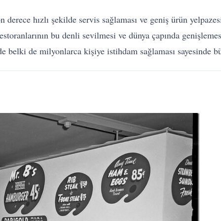
n derece hızlı şekilde servis sağlaması ve geniş ürün yelpaze
restoranlarının bu denli sevilmesi ve dünya çapında genişlemesi
e belki de milyonlarca kişiye istihdam sağlaması sayesinde bü