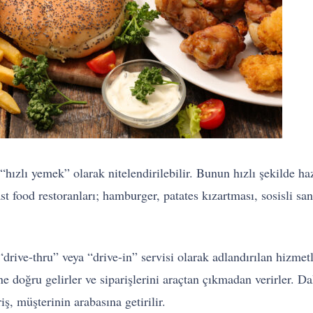
hızlı yemek” olarak nitelendirilebilir. Bunun hızlı şekilde haz
 food restoranları; hamburger, patates kızartması, sosisli san
“drive-thru” veya “drive-in” servisi olarak adlandırılan hizme
üne doğru gelirler ve siparişlerini araçtan çıkmadan verirler. 
iş, müşterinin arabasına getirilir.