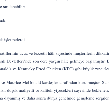
e sıralanabilir:
andı,
k işletmelerdi.
rnatiflerinin ucuz ve lezzetli hâli sayesinde müşterilerin dikkat
leşik Devletleri’nde son dere yaygın hâle gelmeye başlamıştı
Donald’s ve Kentucky Fried Chicken (KFC) gibi büyük zincirle
ve Maurice McDonald kardeşler tarafından kurulmuştur. Standar
si, düşük maliyetli ve kaliteli yiyecekleri sayesinde beklenen
a dayanmış ve daha sonra dünya genelinde genişleme sergilem