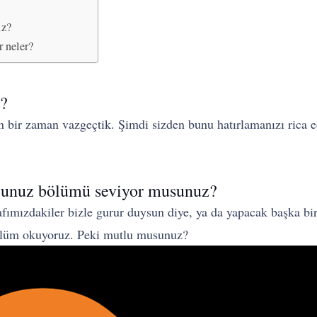
iz?
r neler?
z?
 bir zaman vazgeçtik. Şimdi sizden bunu hatırlamanızı rica e
duğunuz bölümü seviyor musunuz?
fımızdakiler bizle gurur duysun diye, ya da yapacak başka bir
r bölüm okuyoruz. Peki mutlu musunuz?