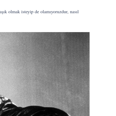
 aşık olmak isteyip de olamıyoruzdur, nasıl