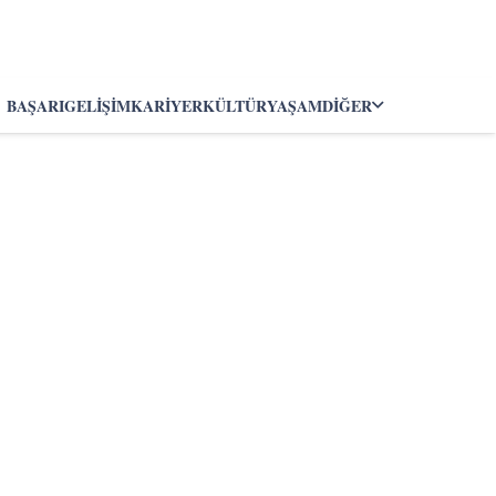
BAŞARI
GELIŞIM
KARIYER
KÜLTÜR
YAŞAM
DIĞER