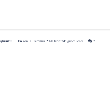
Yorum
uşturuldu.
En son
30 Temmuz 2020
tarihinde güncellendi
2