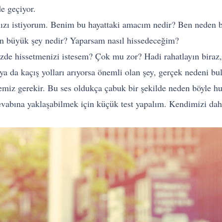
e geçiyor.
anızı istiyorum. Benim bu hayattaki amacım nedir? Ben nede
 büyük şey nedir? Yaparsam nasıl hissedeceğim?
izde hissetmenizi istesem? Çok mu zor? Hadi rahatlayın biraz, 
 ya da kaçış yolları arıyorsa önemli olan şey, gerçek nedeni bul
miz gerekir. Bu ses oldukça çabuk bir şekilde neden böyle h
cevabına yaklaşabilmek için küçük test yapalım. Kendimizi da