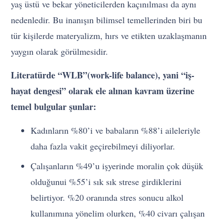
yaş üstü ve bekar yöneticilerden kaçınılması da aynı
nedenledir. Bu inanışın bilimsel temellerinden biri bu
tür kişilerde materyalizm, hırs ve etikten uzaklaşmanın
yaygın olarak görülmesidir.
Literatürde “WLB”(work-life balance), yani “iş-
hayat dengesi” olarak ele alınan kavram üzerine
temel bulgular şunlar:
Kadınların %80’i ve babaların %88’i aileleriyle
daha fazla vakit geçirebilmeyi diliyorlar.
Çalışanların %49’u işyerinde moralin çok düşük
olduğunui %55’i sık sık strese girdiklerini
belirtiyor. %20 oranında stres sonucu alkol
kullanımına yönelim olurken, %40 civarı çalışan