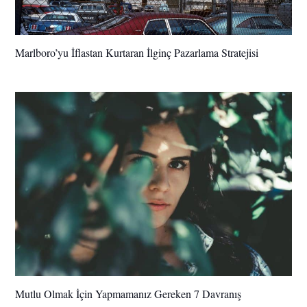
Marlboro’yu İflastan Kurtaran İlginç Pazarlama Stratejisi
Mutlu Olmak İçin Yapmamanız Gereken 7 Davranış