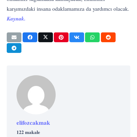
karşımızdaki insana odaklamamıza da yardımcı olacak.
Kaynak.
elifozcakmak
122 makale
MOTIVASYON
UNCATEGORIZED @TR