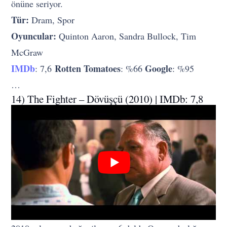
önüne seriyor.
Tür:
Dram, Spor
Oyuncular:
Quinton Aaron, Sandra Bullock, Tim
McGraw
IMDb
Rotten Tomatoes
Google
: 7,6
: %66
: %95
…
14) The Fighter – Dövüşçü (2010) | IMDb: 7,8