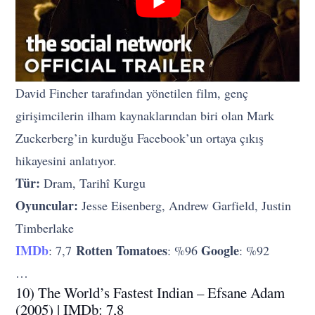
David Fincher tarafından yönetilen film, genç
girişimcilerin ilham kaynaklarından biri olan Mark
Zuckerberg’in kurduğu Facebook’un ortaya çıkış
hikayesini anlatıyor.
Tür:
Dram, Tarihî Kurgu
Oyuncular:
Jesse Eisenberg, Andrew Garfield, Justin
Timberlake
IMDb
Rotten Tomatoes
Google
: 7,7
: %96
: %92
…
10) The World’s Fastest Indian – Efsane Adam
(2005) | IMDb: 7,8