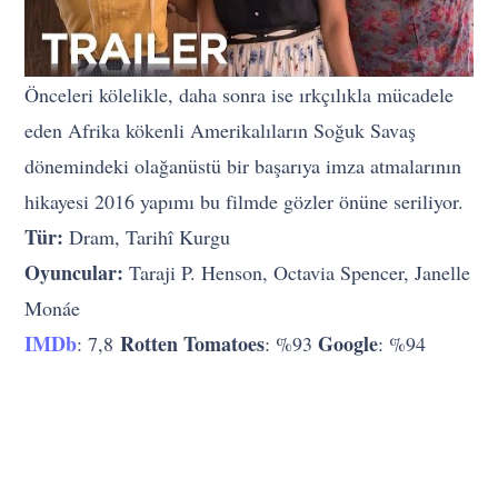
Önceleri kölelikle, daha sonra ise ırkçılıkla mücadele
eden Afrika kökenli Amerikalıların Soğuk Savaş
dönemindeki olağanüstü bir başarıya imza atmalarının
hikayesi 2016 yapımı bu filmde gözler önüne seriliyor.
Tür:
Dram, Tarihî Kurgu
Oyuncular:
Taraji P. Henson, Octavia Spencer, Janelle
Monáe
IMDb
Rotten Tomatoes
Google
: 7,8
: %93
: %94