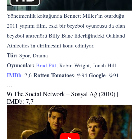
Yönetmenlik koltuğunda Bennett Miller’ın oturduğu
2011 yapımı film, eski bir beyzbol oyuncusu da olan
beyzbol antrenörü Billy Bane liderliğindeki Oakland
Athleetics’in dirilmesini konu ediniyor.
Tür:
Spor, Drama
Oyuncular:
Brad Pitt
, Robin Wright, Jonah Hill
IMDb
Rotten Tomatoes
Google
: 7,6
: %94
: %91
…
9) The Social Network – Sosyal Ağ (2010) |
IMDb: 7,7