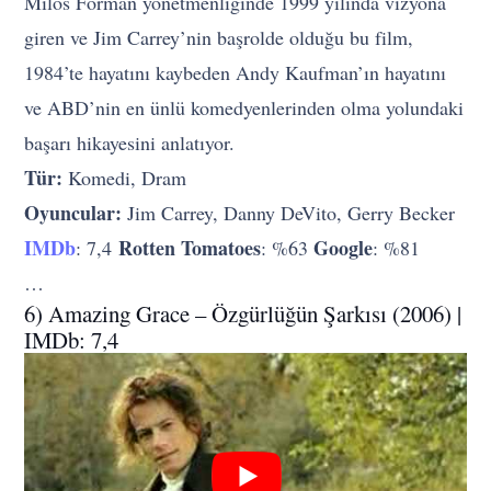
Milos Forman yönetmenliğinde 1999 yılında vizyona
giren ve Jim Carrey’nin başrolde olduğu bu film,
1984’te hayatını kaybeden Andy Kaufman’ın hayatını
ve ABD’nin en ünlü komedyenlerinden olma yolundaki
başarı hikayesini anlatıyor.
Tür:
Komedi, Dram
Oyuncular:
Jim Carrey, Danny DeVito, Gerry Becker
IMDb
Rotten Tomatoes
Google
: 7,4
: %63
: %81
…
6) Amazing Grace – Özgürlüğün Şarkısı (2006) |
IMDb: 7,4