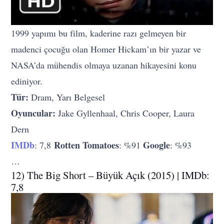
1999 yapımı bu film, kaderine razı gelmeyen bir
madenci çocuğu olan Homer Hickam’ın bir yazar ve
NASA’da mühendis olmaya uzanan hikayesini konu
ediniyor.
Tür:
Dram, Yarı Belgesel
Oyuncular:
Jake Gyllenhaal, Chris Cooper, Laura
Dern
IMDb
Rotten Tomatoes
Google
: 7,8
: %91
: %93
…
12) The Big Short – Büyük Açık (2015) | IMDb:
7,8