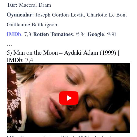
Tür:
Macera, Dram
Oyuncular:
Joseph Gordon-Levitt, Charlotte Le Bon,
Guillaume Baillargeon
IMDb
Rotten Tomatoes
Google
: 7,3
: %84
: %91
…
5) Man on the Moon – Aydaki Adam (1999) |
IMDb: 7,4