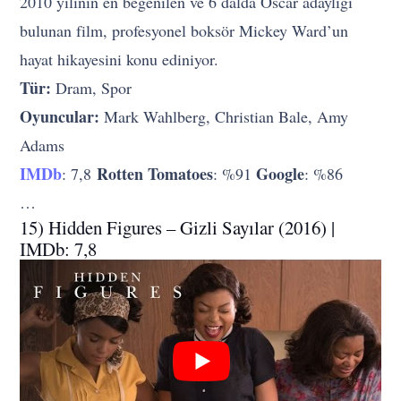
2010 yılının en beğenilen ve 6 dalda Oscar adaylığı
bulunan film, profesyonel boksör Mickey Ward’un
hayat hikayesini konu ediniyor.
Tür:
Dram, Spor
Oyuncular:
Mark Wahlberg, Christian Bale, Amy
Adams
IMDb
Rotten Tomatoes
Google
: 7,8
: %91
: %86
…
15) Hidden Figures – Gizli Sayılar (2016) |
IMDb: 7,8