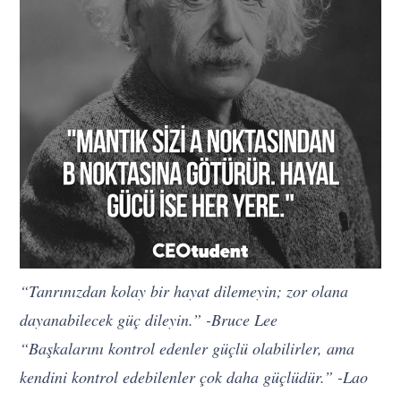
“Tanrınızdan kolay bir hayat dilemeyin; zor olana
dayanabilecek güç dileyin.” -Bruce Lee
“Başkalarını kontrol edenler güçlü olabilirler, ama
kendini kontrol edebilenler çok daha güçlüdür.” -Lao