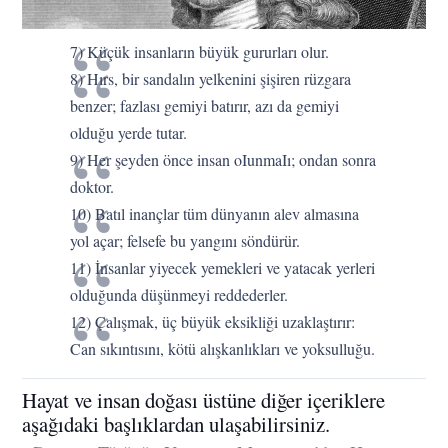
7) Küçük insanların büyük gururları olur.
8) Hırs, bir sandalın yelkenini şişiren rüzgara
benzer; fazlası gemiyi batırır, azı da gemiyi
olduğu yerde tutar.
9) Her şeyden önce insan oIunmaIı; ondan sonra
doktor.
10) Batıl inançlar tüm dünyanın alev almasına
yol açar; felsefe bu yangını söndürür.
11) İnsanlar yiyecek yemekleri ve yatacak yerleri
olduğunda düşünmeyi reddederler.
12) Çalışmak, üç büyük eksikliği uzaklaştırır:
Can sıkıntısını, kötü alışkanlıkları ve yoksulluğu.
Hayat ve insan doğası üstüne diğer içeriklere
aşağıdaki başlıklardan ulaşabilirsiniz.