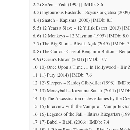
2) Se7en – Yedi (1995) | IMDb: 8.6
3) Inglourious Basterds – Soysuzlar Çetesi (2009)
4) Snatch – Kapışma (2000) | IMDb: 8.3
5) 12 Years a Slave – 12 Yıllık Esaret (2013) | I
6) 12 Monkeys – 12 Maymun (1995) | IMDb: 8.0
7) The Big Short – Büyük Açık (2015) | IMDb: 7
8) The Curious Case of Benjamin Button – Benja
9) Ocean’s Eleven (2001) | IMDb: 7.7
10) Once Upon a Time … In Hollywood – Bir Z
11) Fury (2014) | IMDb: 7.6
12) Sleepers – Kardeş Gibiydiler (1996) | IMDb
13) Moneyball – Kazanma Sanatı (2011) | IMDb
14) The Assassination of Jesse James by the Co
15) Interview with the Vampire – Vampirle Gör
16) Legends of the Fall – İhtiras Rüzgarları (19
17) Babel – Babil (2006) | IMDb: 7.4
18) A River Runs Though It – Bizi Ayıran Nehir