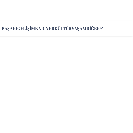
BAŞARI
GELIŞIM
KARIYER
KÜLTÜR
YAŞAM
DIĞER