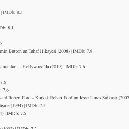
 | IMDb: 8.3
MDb: 8.1
.8
min Button’un Tuhaf Hikayesi (2008) | IMDb: 7.8
amanlar … Hollywood’da (2019) | IMDb: 7.6
:7.6
: 7.6
ward Robert Ford – Korkak Robert Ford’un Jesse James Suikastı (2007
üşme (1994) | IMDb: 7.5
94) | IMDb: 7.5
 (1992) | IMDb: 7.2