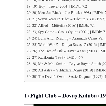
19) Troy – Truva (2004) | IMDb: 7.2
20) Mett Joe Black – Joe Black (1998) | IMDb: 
21) Seven Years in Tibet – Tibet’te 7 Yıl (1997)
22) Allied – Müttefik (2016) | IMDb: 7.1
23) Spy Game – Casus Oyunu (2001) | IMDb: 7
24) Burn After Reading – Aramızda Casus Var (
25) World War Z – Dünya Savaşı Z (2013) | IMD
26) The Tree of Life – Hayat Ağacı (2011) | IM
27) Kalifornia (1993) | IMDb: 6.7
28) Mr. & Mrs. Smith – Bay ve Bayan Smith (20
29) Ad Astra – Yıldızlara Doğru (2019) | IMDb:
30) The Devil’s Own – Sessiz Düşman (1997) |
Fight Club – Dövüş Kulübü (19
1)