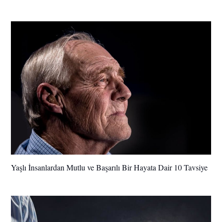
Yaşlı İnsanlardan Mutlu ve Başarılı Bir Hayata Dair 10 Tavsiye